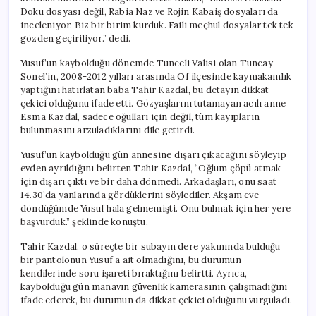
Yeniden
Doku dosyası değil, Rabia Naz ve Rojin Kabaiş dosyaları da
Gündemde
inceleniyor. Biz bir birim kurduk. Faili meçhul dosyalar tek tek
için
gözden geçiriliyor.” dedi.
Yusuf’un kaybolduğu dönemde Tunceli Valisi olan Tuncay
Sonel’in, 2008-2012 yılları arasında Of ilçesinde kaymakamlık
yaptığını hatırlatan baba Tahir Kazdal, bu detayın dikkat
çekici olduğunu ifade etti. Gözyaşlarını tutamayan acılı anne
Esma Kazdal, sadece oğulları için değil, tüm kayıpların
bulunmasını arzuladıklarını dile getirdi.
Yusuf’un kaybolduğu gün annesine dışarı çıkacağını söyleyip
evden ayrıldığını belirten Tahir Kazdal, “Oğlum çöpü atmak
için dışarı çıktı ve bir daha dönmedi. Arkadaşları, onu saat
14.30’da yanlarında gördüklerini söylediler. Akşam eve
döndüğümde Yusuf hala gelmemişti. Onu bulmak için her yere
başvurduk.” şeklinde konuştu.
Tahir Kazdal, o süreçte bir subayın dere yakınında bulduğu
bir pantolonun Yusuf’a ait olmadığını, bu durumun
kendilerinde soru işareti bıraktığını belirtti. Ayrıca,
kaybolduğu gün manavın güvenlik kamerasının çalışmadığını
ifade ederek, bu durumun da dikkat çekici olduğunu vurguladı.