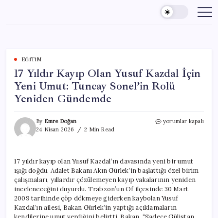
Skip
to
content
EĞITIM
17 Yıldır Kayıp Olan Yusuf Kazdal İçin
Yeni Umut: Tuncay Sonel’in Rolü
Yeniden Gündemde
17
By
Emre Doğan
yorumlar kapalı
Yıldır
24 Nisan 2026
2 Min Read
Kayıp
Olan
Yusuf
17 yıldır kayıp olan Yusuf Kazdal’ın davasında yeni bir umut
Kazdal
ışığı doğdu. Adalet Bakanı Akın Gürlek’in başlattığı özel birim
İçin
Yeni
çalışmaları, yıllardır çözülemeyen kayıp vakalarının yeniden
Umut:
inceleneceğini duyurdu. Trabzon’un Of ilçesinde 30 Mart
Tuncay
2009 tarihinde çöp dökmeye giderken kaybolan Yusuf
Sonel’in
Kazdal’ın ailesi, Bakan Gürlek’in yaptığı açıklamaların
Rolü
kendilerine umut verdiğini belirtti. Bakan, “Sadece Gülistan