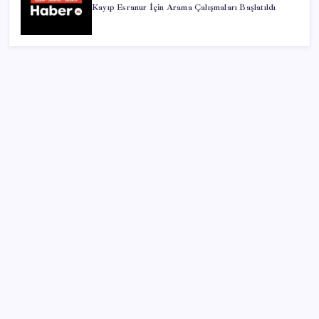
Kayıp Esranur İçin Arama Çalışmaları Başlatıldı
SON YAZILAR
Değerinden 500 milyar dolar eridi
Figüran haberi nedeniyle ifade veren gazeteci
Timur Soykan: ‘Doğru haber nedeniyle ifade vermek
trajikomik’
Körfez ülkelerinden Suudi Arabistan’a destek:
Saldırılar egemenlik ihlali