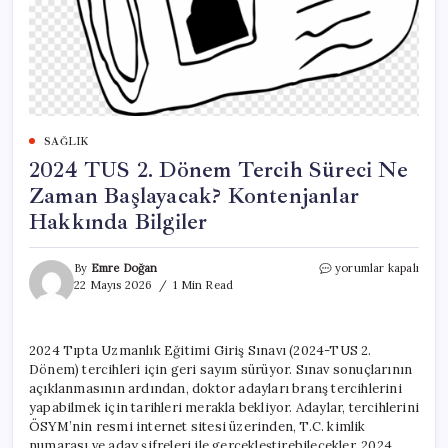
SAĞLIK
2024 TUS 2. Dönem Tercih Süreci Ne
Zaman Başlayacak? Kontenjanlar
Hakkında Bilgiler
2024
By
Emre Doğan
yorumlar kapalı
TUS
22 Mayıs 2026
1 Min Read
2.
Dönem
Tercih
2024 Tıpta Uzmanlık Eğitimi Giriş Sınavı (2024-TUS 2.
Süreci
Dönem) tercihleri için geri sayım sürüyor. Sınav sonuçlarının
Ne
Zaman
açıklanmasının ardından, doktor adayları branş tercihlerini
Başlayacak?
yapabilmek için tarihleri merakla bekliyor. Adaylar, tercihlerini
Kontenjanlar
ÖSYM’nin resmi internet sitesi üzerinden, T.C. kimlik
Hakkında
numarası ve aday şifreleri ile gerçekleştirebilecekler. 2024