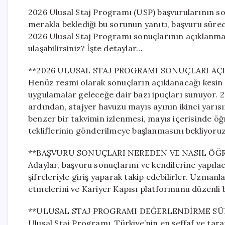
2026 Ulusal Staj Programı (USP) başvurularının so
merakla beklediği bu sorunun yanıtı, başvuru sür
2026 Ulusal Staj Programı sonuçlarının açıklanma
ulaşabilirsiniz? İşte detaylar…
**2026 ULUSAL STAJ PROGRAMI SONUÇLARI AÇI
Henüz resmi olarak sonuçların açıklanacağı kesin bi
uygulamalar geleceğe dair bazı ipuçları sunuyor.
ardından, stajyer havuzu mayıs ayının ikinci yarısı
benzer bir takvimin izlenmesi, mayıs içerisinde öğr
tekliflerinin gönderilmeye başlanmasını bekliyoruz
**BAŞVURU SONUÇLARI NEREDEN VE NASIL ÖĞR
Adaylar, başvuru sonuçlarını ve kendilerine yapılac
şifreleriyle giriş yaparak takip edebilirler. Uzmanl
etmelerini ve Kariyer Kapısı platformunu düzenli b
**ULUSAL STAJ PROGRAMI DEĞERLENDİRME SÜRE
Ulusal Staj Programı, Türkiye’nin en şeffaf ve tara