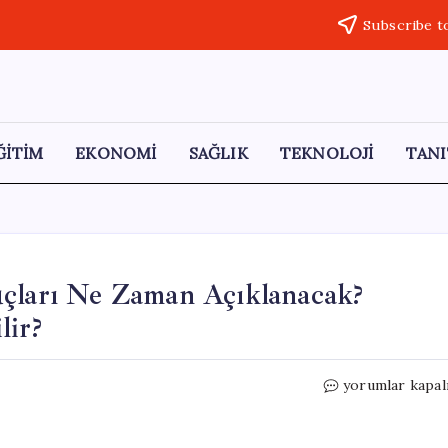
Subscribe t
ĞİTİM
EKONOMİ
SAĞLIK
TEKNOLOJİ
TANI
uçları Ne Zaman Açıklanacak?
lir?
2026
yorumlar kapal
Ulusal
Staj
Programı