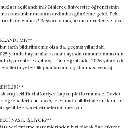
Sonuçları
nuçları açıklandı mı? Binlerce üniversite öğrencisinin
Ne
ecinin tamamlanmasının ardından gündeme geldi. Peki,
Zaman
 tarihi ne zaman? Başvuru sonuçlarına nereden ve nasıl
Açıklanacak?
Başvuru
Sonuçları
KLANDI MI?**
Nasıl
r tarih bildirilmemiş olsa da, geçmiş yıllardaki
Öğrenilir?
 2025 yılında başvuruların mart ayında tamamlanmasının
için
nda işverenlere açılmıştı. Bu doğrultuda, 2026 yılında da
encilerin yeterlilik puanlarının açıklanması ve staj
.
ENİLİR?**
ak staj tekliflerini kariyer kapısı platformuna e-Devlet
ar, öğrencilerin bu süreçte e-posta bildirimlerini kontrol
ir şekilde ziyaret etmelerini öneriyor.
Cİ NASIL İŞLİYOR?**
fsız yerleştirme sistemlerinden biri olarak öne çıkıyor.