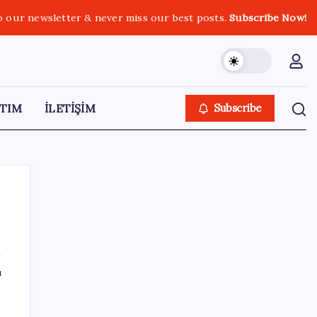
o our newsletter & never miss our best posts.
Subscribe Now!
TIM
İLETİŞİM
Subscribe
SON YAZILAR
ı
Değerinden 500 milyar dolar eridi