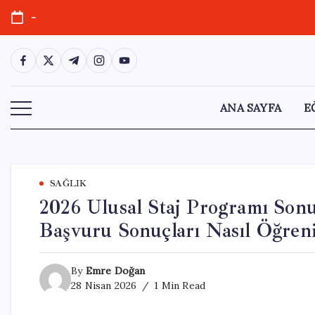
Skip
-
to
content
https://www.facebook.com/
https://twitter.com/
https://t.me/
https://www.instagram.com/
https://youtube.com/
ANA SAYFA
E
SAĞLIK
2026 Ulusal Staj Programı Son
Başvuru Sonuçları Nasıl Öğreni
By
Emre Doğan
28 Nisan 2026
1 Min Read