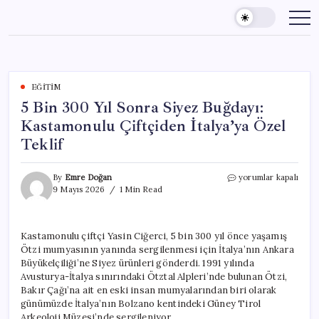
Skip
to
content
EĞITIM
5 Bin 300 Yıl Sonra Siyez Buğdayı:
Kastamonulu Çiftçiden İtalya’ya Özel
Teklif
5
By
Emre Doğan
yorumlar kapalı
Bin
9 Mayıs 2026
1 Min Read
300
Yıl
Sonra
Kastamonulu çiftçi Yasin Ciğerci, 5 bin 300 yıl önce yaşamış
Siyez
Ötzi mumyasının yanında sergilenmesi için İtalya’nın Ankara
Buğdayı:
Kastamonulu
Büyükelçiliği’ne Siyez ürünleri gönderdi. 1991 yılında
Çiftçiden
Avusturya-İtalya sınırındaki Ötztal Alpleri’nde bulunan Ötzi,
İtalya’ya
Bakır Çağı’na ait en eski insan mumyalarından biri olarak
Özel
günümüzde İtalya’nın Bolzano kentindeki Güney Tirol
Teklif
Arkeoloji Müzesi’nde sergileniyor.