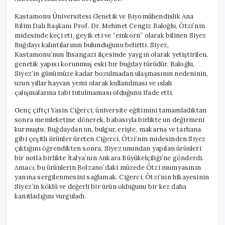
için
Kastamonu Üniversitesi Genetik ve Biyomühendislik Ana
Bilim Dalı Başkanı Prof. Dr. Mehmet Cengiz Baloğlu, Ötzi’nin
midesinde keçi eti, geyik eti ve “einkorn” olarak bilinen Siyez
Buğdayı kalıntılarının bulunduğunu belirtti. Siyez,
Kastamonu’nun İhsangazi ilçesinde yaygın olarak yetiştirilen,
genetik yapısı korunmuş eski bir buğday türüdür. Baloğlu,
Siyez’in günümüze kadar bozulmadan ulaşmasının nedeninin,
uzun yıllar hayvan yemi olarak kullanılması ve ıslah
çalışmalarına tabi tutulmaması olduğunu ifade etti.
Genç çiftçi Yasin Ciğerci, üniversite eğitimini tamamladıktan
sonra memleketine dönerek, babasıyla birlikte un değirmeni
kurmuştu. Buğdaydan un, bulgur, erişte, makarna ve tarhana
gibi çeşitli ürünler üreten Ciğerci, Ötzi’nin midesinden Siyez
çıktığını öğrendikten sonra, Siyez unundan yapılan ürünleri
bir notla birlikte İtalya’nın Ankara Büyükelçiliği’ne gönderdi.
Amacı, bu ürünlerin Bolzano’daki müzede Ötzi mumyasının
yanına sergilenmesini sağlamak. Ciğerci, Ötzi’nin hikayesinin
Siyez’in köklü ve değerli bir ürün olduğunu bir kez daha
kanıtladığını vurguladı.