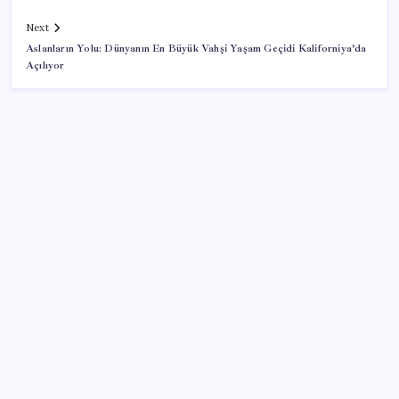
Next
Aslanların Yolu: Dünyanın En Büyük Vahşi Yaşam Geçidi Kaliforniya’da
Açılıyor
SON YAZILAR
Değerinden 500 milyar dolar eridi
Figüran haberi nedeniyle ifade veren gazeteci
Timur Soykan: ‘Doğru haber nedeniyle ifade vermek
trajikomik’
Körfez ülkelerinden Suudi Arabistan’a destek: