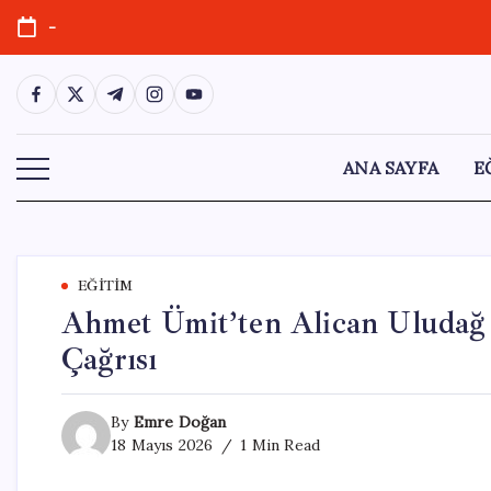
Skip
-
to
content
https://www.facebook.com/
https://twitter.com/
https://t.me/
https://www.instagram.com/
https://youtube.com/
ANA SAYFA
E
EĞITIM
Ahmet Ümit’ten Alican Uludağ v
Çağrısı
By
Emre Doğan
18 Mayıs 2026
1 Min Read