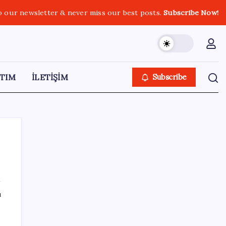
o our newsletter & never miss our best posts.
Subscribe Now!
TIM
İLETİŞİM
Subscribe
SON YAZILAR
ı
Apple’ın alışık olmadığı tablo: iPhone 18
öncesi bellek pazarlığı tersine döndü