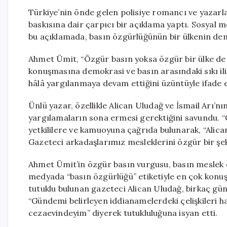
Türkiye’nin önde gelen polisiye romancı ve yazarl
baskısına dair çarpıcı bir açıklama yaptı. Sosyal 
bu açıklamada, basın özgürlüğünün bir ülkenin dem
Ahmet Ümit, “Özgür basın yoksa özgür bir ülke de
konuşmasına demokrasi ve basın arasındaki sıkı iliş
hâlâ yargılanmaya devam ettiğini üzüntüyle ifade e
Ünlü yazar, özellikle Alican Uludağ ve İsmail Arı’
yargılamaların sona ermesi gerektiğini savundu. “G
yetkililere ve kamuoyuna çağrıda bulunarak, “Alica
Gazeteci arkadaşlarımız mesleklerini özgür bir şeki
Ahmet Ümit’in özgür basın vurgusu, basın meslek ö
medyada “basın özgürlüğü” etiketiyle en çok konuşu
tutuklu bulunan gazeteci Alican Uludağ, birkaç gü
“Gündemi belirleyen iddianamelerdeki çelişkileri h
cezaevindeyim” diyerek tutukluluğuna isyan etti.