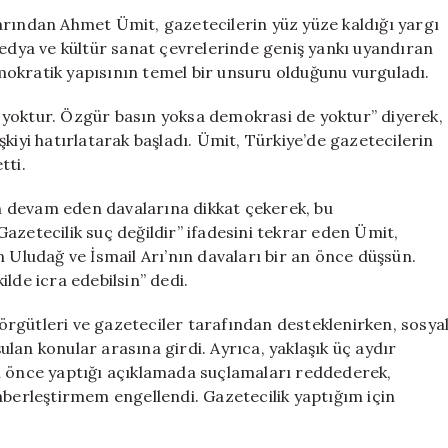
ve
arından Ahmet Ümit, gazetecilerin yüz yüze kaldığı yargı
İsmail
medya ve kültür sanat çevrelerinde geniş yankı uyandıran
Arı
okratik yapısının temel bir unsuru olduğunu vurguladı.
için
Özgür
 yoktur. Özgür basın yoksa demokrasi de yoktur” diyerek,
Basın
kiyi hatırlatarak başladı. Ümit, Türkiye’de gazetecilerin
Çağrısı
tti.
için
nın devam eden davalarına dikkat çekerek, bu
azetecilik suç değildir” ifadesini tekrar eden Ümit,
n Uludağ ve İsmail Arı’nın davaları bir an önce düşsün.
lde icra edebilsin” dedi.
rgütleri ve gazeteciler tarafından desteklenirken, sosya
lan konular arasına girdi. Ayrıca, yaklaşık üç aydır
n önce yaptığı açıklamada suçlamaları reddederek,
aberleştirmem engellendi. Gazetecilik yaptığım için