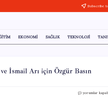
Subscribe t
ĞİTİM
EKONOMİ
SAĞLIK
TEKNOLOJİ
TANI
e İsmail Arı için Özgür Basın
Ahmet
yorumlar kapal
Ümit’ten
Alican
Uludağ