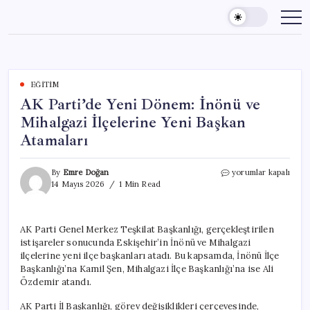
Skip
to
content
EĞITIM
AK Parti’de Yeni Dönem: İnönü ve
Mihalgazi İlçelerine Yeni Başkan
Atamaları
AK
By
Emre Doğan
yorumlar kapalı
Parti’de
14 Mayıs 2026
1 Min Read
Yeni
Dönem:
İnönü
AK Parti Genel Merkez Teşkilat Başkanlığı, gerçekleştirilen
ve
istişareler sonucunda Eskişehir’in İnönü ve Mihalgazi
Mihalgazi
İlçelerine
ilçelerine yeni ilçe başkanları atadı. Bu kapsamda, İnönü İlçe
Yeni
Başkanlığı’na Kamil Şen, Mihalgazi İlçe Başkanlığı’na ise Ali
Başkan
Özdemir atandı.
Atamaları
için
AK Parti İl Başkanlığı, görev değişiklikleri çerçevesinde,