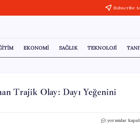
Subscribe t
ĞİTİM
EKONOMİ
SAĞLIK
TEKNOLOJİ
TANI
an Trajik Olay: Dayı Yeğenini
Antalya’da
yorumlar kapal
Noter
Önünde
Yaşanan