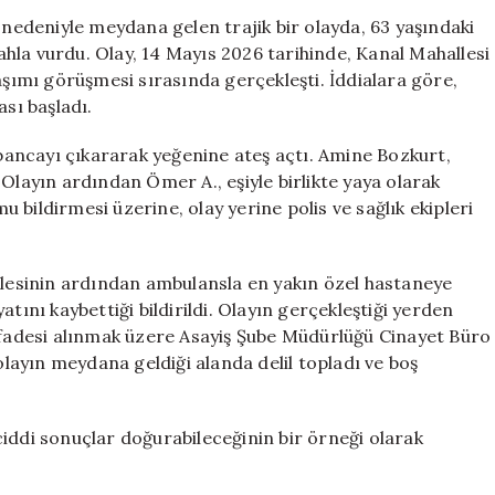
Trajik
 nedeniyle meydana gelen trajik bir olayda, 63 yaşındaki
Olay:
hla vurdu. Olay, 14 Mayıs 2026 tarihinde, Kanal Mahallesi
Dayı
aşımı görüşmesi sırasında gerçekleşti. İddialara göre,
Yeğenini
ası başladı.
Vurdu
için
ancayı çıkararak yeğenine ateş açtı. Amine Bozkurt,
Olayın ardından Ömer A., eşiyle birlikte yaya olarak
bildirmesi üzerine, olay yerine polis ve sağlık ekipleri
halesinin ardından ambulansla en yakın özel hastaneye
tını kaybettiği bildirildi. Olayın gerçekleştiği yerden
 ifadesi alınmak üzere Asayiş Şube Müdürlüğü Cinayet Büro
 olayın meydana geldiği alanda delil topladı ve boş
r ciddi sonuçlar doğurabileceğinin bir örneği olarak