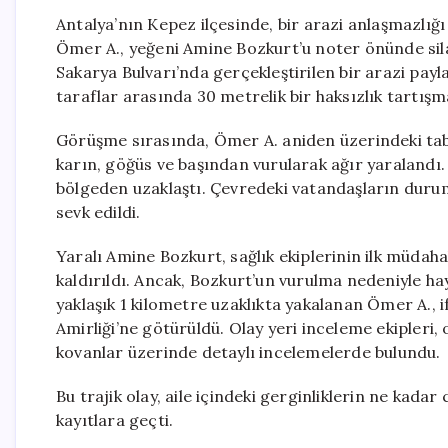
Antalya’nın Kepez ilçesinde, bir arazi anlaşmazlığı
Ömer A., yeğeni Amine Bozkurt’u noter önünde sila
Sakarya Bulvarı’nda gerçekleştirilen bir arazi payl
taraflar arasında 30 metrelik bir haksızlık tartışm
Görüşme sırasında, Ömer A. aniden üzerindeki tab
karın, göğüs ve başından vurularak ağır yaralandı. 
bölgeden uzaklaştı. Çevredeki vatandaşların durumu 
sevk edildi.
Yaralı Amine Bozkurt, sağlık ekiplerinin ilk müda
kaldırıldı. Ancak, Bozkurt’un vurulma nedeniyle haya
yaklaşık 1 kilometre uzaklıkta yakalanan Ömer A.,
Amirliği’ne götürüldü. Olay yeri inceleme ekipleri,
kovanlar üzerinde detaylı incelemelerde bulundu.
Bu trajik olay, aile içindeki gerginliklerin ne kada
kayıtlara geçti.