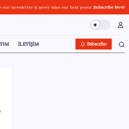
o our newsletter & never miss our best posts.
Subscribe Now!
TIM
İLETİŞİM
Subscribe
SON YAZILAR
ı
Değerinden 500 milyar dolar eridi