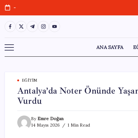
Skip
-
to
content
https://www.facebook.com/
https://twitter.com/
https://t.me/
https://www.instagram.com/
https://youtube.com/
ANA SAYFA
E
EĞITIM
Antalya’da Noter Önünde Yaşan
Vurdu
By
Emre Doğan
14 Mayıs 2026
1 Min Read