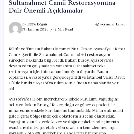
Sultanahmet Camii Restorasyonuna
Dair Önemli Açıklamalar
Bakan
By
Emre Doğan
yorumlar kapalı
Ersoy’dan
13 Haziran 2026
2 Min Read
Ayasofya
ve
Sultanahmet
Kültür ve Turizm Bakanı Mehmet Nuri Ersoy, Ayasofya-i Kebir
Camii
Cami-i Şerifi ile Sultanahmet Camii’ndeki restorasyon
Restorasyonuna
Dair
süreçleri hakkında bilgi verdi. Bakan Ersoy, Ayasofya’da
Önemli
devam eden çalışmaların yanı sıra Sultanahmet’teki
Açıklamalar
restorasyon işlerinin tamamlandığını duyurdu. Basın
için
toplantısı, Ayasofya’da gerçekleştirildi ve İstanbul Valisi Davut
Gül ile birlikte Ayasofya Bilim Kurulu’ndan uzmanlar da yer
aldı.
Ayasofya’da 11 bin metrekarelik iskele kurulumu yapıldığını
belirten Bakan Ersoy, “Kuzey, doğu ve güney cepheleri ile
minaresinde iskele kurulumunu tamamladık. Minare altındaki
galeri giriş bölgesinde çelik platform sistemi oluşturduk.
Yaptığımız analizlerde kuzey ve doğu cephelerinde çimento
esaslı sıvalar tespit ettik ve bu sıvaların temizlenmesi için
yaklaşık 2 bin 800 metrekare alanda titiz bir çalışma