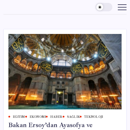
Skip
to
content
EĞITIM
EKONOMI
HABER
SAĞLIK
TEKNOLOJI
Bakan Ersoy’dan Ayasofya ve