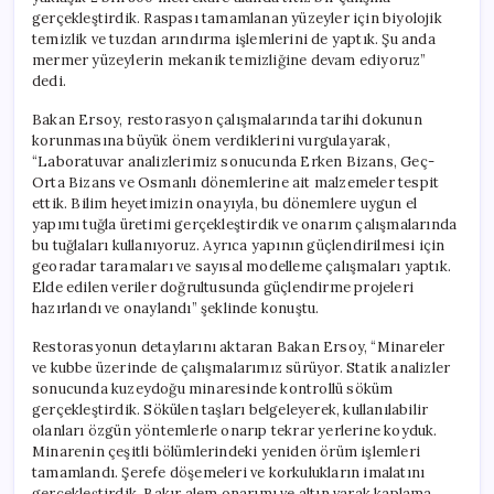
gerçekleştirdik. Raspası tamamlanan yüzeyler için biyolojik
temizlik ve tuzdan arındırma işlemlerini de yaptık. Şu anda
mermer yüzeylerin mekanik temizliğine devam ediyoruz”
dedi.
Bakan Ersoy, restorasyon çalışmalarında tarihi dokunun
korunmasına büyük önem verdiklerini vurgulayarak,
“Laboratuvar analizlerimiz sonucunda Erken Bizans, Geç-
Orta Bizans ve Osmanlı dönemlerine ait malzemeler tespit
ettik. Bilim heyetimizin onayıyla, bu dönemlere uygun el
yapımı tuğla üretimi gerçekleştirdik ve onarım çalışmalarında
bu tuğlaları kullanıyoruz. Ayrıca yapının güçlendirilmesi için
georadar taramaları ve sayısal modelleme çalışmaları yaptık.
Elde edilen veriler doğrultusunda güçlendirme projeleri
hazırlandı ve onaylandı” şeklinde konuştu.
Restorasyonun detaylarını aktaran Bakan Ersoy, “Minareler
ve kubbe üzerinde de çalışmalarımız sürüyor. Statik analizler
sonucunda kuzeydoğu minaresinde kontrollü söküm
gerçekleştirdik. Sökülen taşları belgeleyerek, kullanılabilir
olanları özgün yöntemlerle onarıp tekrar yerlerine koyduk.
Minarenin çeşitli bölümlerindeki yeniden örüm işlemleri
tamamlandı. Şerefe döşemeleri ve korkulukların imalatını
gerçekleştirdik. Bakır alem onarımı ve altın varak kaplama