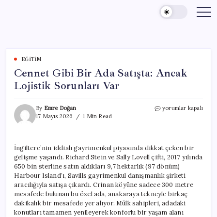
Skip
to
content
EĞITIM
Cennet Gibi Bir Ada Satışta: Ancak
Lojistik Sorunları Var
Cennet
By
Emre Doğan
yorumlar kapalı
Gibi
17 Mayıs 2026
1 Min Read
Bir
Ada
Satışta:
İngiltere’nin iddialı gayrimenkul piyasında dikkat çeken bir
Ancak
gelişme yaşandı. Richard Stein ve Sally Lovell çifti, 2017 yılında
Lojistik
Sorunları
650 bin sterline satın aldıkları 9,7 hektarlık (97 dönüm)
Var
Harbour Island’ı, Savills gayrimenkul danışmanlık şirketi
için
aracılığıyla satışa çıkardı. Crinan köyüne sadece 300 metre
mesafede bulunan bu özel ada, anakaraya tekneyle birkaç
dakikalık bir mesafede yer alıyor. Mülk sahipleri, adadaki
konutları tamamen yenileyerek konforlu bir yaşam alanı