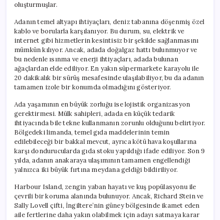
oluşturmuşlar.
Adanın temel altyapı ihtiyaçları, deniz tabanına döşenmiş özel
kablo ve borularla karşılanıyor. Bu durum, su, elektrik ve
internet gibi hizmetlerin kesintisiz bir şekilde sağlanmasını
mümkün kılıyor. Ancak, adada doğalgaz hattı bulunmuyor ve
bu nedenle ısınma ve enerji ihtiyaçları, adada bulunan
ağaçlardan elde ediliyor. En yakın süpermarkete karayolu ile
20 dakikalık bir sürüş mesafesinde ulaşılabiliyor, bu da adanın
tamamen izole bir konumda olmadığını gösteriyor.
Ada yaşamının en büyük zorluğu ise lojistik organizasyon
gerektirmesi. Mülk sahipleri, adada en küçük tedarik
ihtiyacında bile tekne kullanmanın zorunlu olduğunu belirtiyor.
Bölgedeki limanda, temel gıda maddelerinin temin
edilebileceği bir bakkal mevcut, ayrıca kötü hava koşullarına
karşı dondurucularda gıda stoku yapıldığı ifade ediliyor. Son 9
yılda, adanın anakaraya ulaşımının tamamen engellendiği
yalnızca iki büyük fırtına meydana geldiği bildiriliyor.
Harbour Island, zengin yaban hayatı ve kuş popülasyonu ile
çevrili bir koruma alanında bulunuyor. Ancak, Richard Stein ve
Sally Lovell çifti, İngiltere’nin güney bölgesinde ikamet eden
aile fertlerine daha yakın olabilmek için adayı satmaya karar