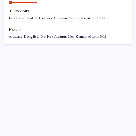
Previous
İsrail’den Filistinli Çobana Acımasız Saldırı: Koyunlar Ezildi
Next
Aldatma Döngüsü: Bir Kez Aldatan Her Zaman Aldatır Mı?
SON YAZILAR
UBS Baş Yatırım Sorumlusu’ndan altın tahmini:
Fiyatlardaki düşüşler alım fırsatı yaratıyor
Apple’dan Rekor: Premium Akıllı Telefon Pazarında