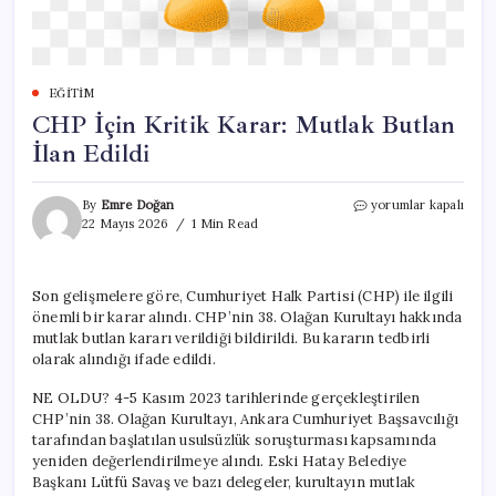
EĞITIM
CHP İçin Kritik Karar: Mutlak Butlan
İlan Edildi
CHP
By
Emre Doğan
yorumlar kapalı
İçin
22 Mayıs 2026
1 Min Read
Kritik
Karar:
Mutlak
Son gelişmelere göre, Cumhuriyet Halk Partisi (CHP) ile ilgili
Butlan
önemli bir karar alındı. CHP’nin 38. Olağan Kurultayı hakkında
İlan
Edildi
mutlak butlan kararı verildiği bildirildi. Bu kararın tedbirli
için
olarak alındığı ifade edildi.
NE OLDU? 4-5 Kasım 2023 tarihlerinde gerçekleştirilen
CHP’nin 38. Olağan Kurultayı, Ankara Cumhuriyet Başsavcılığı
tarafından başlatılan usulsüzlük soruşturması kapsamında
yeniden değerlendirilmeye alındı. Eski Hatay Belediye
Başkanı Lütfü Savaş ve bazı delegeler, kurultayın mutlak