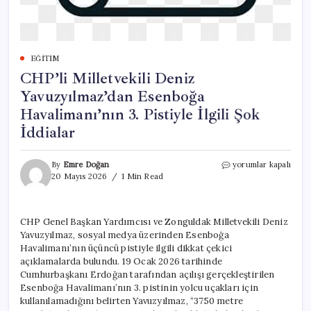
EĞITIM
CHP’li Milletvekili Deniz
Yavuzyılmaz’dan Esenboğa
Havalimanı’nın 3. Pistiyle İlgili Şok
İddialar
CHP’li
By
Emre Doğan
yorumlar kapalı
Milletvekili
20 Mayıs 2026
1 Min Read
Deniz
Yavuzyılmaz’dan
Esenboğa
CHP Genel Başkan Yardımcısı ve Zonguldak Milletvekili Deniz
Havalimanı’nın
Yavuzyılmaz, sosyal medya üzerinden Esenboğa
3.
Pistiyle
Havalimanı’nın üçüncü pistiyle ilgili dikkat çekici
İlgili
açıklamalarda bulundu. 19 Ocak 2026 tarihinde
Şok
Cumhurbaşkanı Erdoğan tarafından açılışı gerçekleştirilen
İddialar
Esenboğa Havalimanı’nın 3. pistinin yolcu uçakları için
için
kullanılamadığını belirten Yavuzyılmaz, “3750 metre