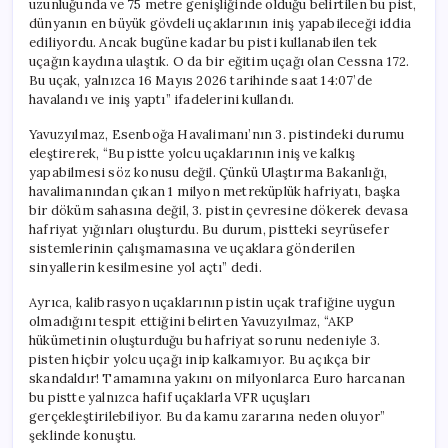
uzunluğunda ve 75 metre genişliğinde olduğu belirtilen bu pist,
dünyanın en büyük gövdeli uçaklarının iniş yapabileceği iddia
ediliyordu. Ancak bugüne kadar bu pisti kullanabilen tek
uçağın kaydına ulaştık. O da bir eğitim uçağı olan Cessna 172.
Bu uçak, yalnızca 16 Mayıs 2026 tarihinde saat 14:07’de
havalandı ve iniş yaptı” ifadelerini kullandı.
Yavuzyılmaz, Esenboğa Havalimanı’nın 3. pistindeki durumu
eleştirerek, “Bu pistte yolcu uçaklarının iniş ve kalkış
yapabilmesi söz konusu değil. Çünkü Ulaştırma Bakanlığı,
havalimanından çıkan 1 milyon metreküplük hafriyatı, başka
bir döküm sahasına değil, 3. pistin çevresine dökerek devasa
hafriyat yığınları oluşturdu. Bu durum, pistteki seyrüsefer
sistemlerinin çalışmamasına ve uçaklara gönderilen
sinyallerin kesilmesine yol açtı” dedi.
Ayrıca, kalibrasyon uçaklarının pistin uçak trafiğine uygun
olmadığını tespit ettiğini belirten Yavuzyılmaz, “AKP
hükümetinin oluşturduğu bu hafriyat sorunu nedeniyle 3.
pisten hiçbir yolcu uçağı inip kalkamıyor. Bu açıkça bir
skandaldır! Tamamına yakını on milyonlarca Euro harcanan
bu pistte yalnızca hafif uçaklarla VFR uçuşları
gerçekleştirilebiliyor. Bu da kamu zararına neden oluyor”
şeklinde konuştu.