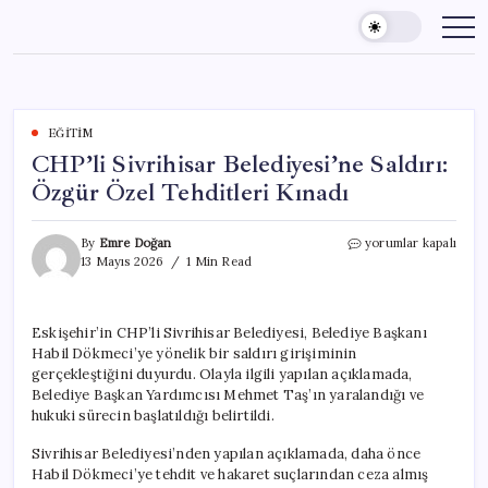
Skip
to
content
EĞITIM
CHP’li Sivrihisar Belediyesi’ne Saldırı:
Özgür Özel Tehditleri Kınadı
CHP’li
By
Emre Doğan
yorumlar kapalı
Sivrihisar
13 Mayıs 2026
1 Min Read
Belediyesi’ne
Saldırı:
Özgür
Eskişehir’in CHP’li Sivrihisar Belediyesi, Belediye Başkanı
Özel
Habil Dökmeci’ye yönelik bir saldırı girişiminin
Tehditleri
Kınadı
gerçekleştiğini duyurdu. Olayla ilgili yapılan açıklamada,
için
Belediye Başkan Yardımcısı Mehmet Taş’ın yaralandığı ve
hukuki sürecin başlatıldığı belirtildi.
Sivrihisar Belediyesi’nden yapılan açıklamada, daha önce
Habil Dökmeci’ye tehdit ve hakaret suçlarından ceza almış