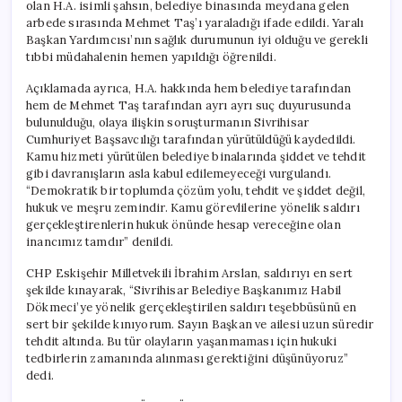
olan H.A. isimli şahsın, belediye binasında meydana gelen
arbede sırasında Mehmet Taş’ı yaraladığı ifade edildi. Yaralı
Başkan Yardımcısı’nın sağlık durumunun iyi olduğu ve gerekli
tıbbi müdahalenin hemen yapıldığı öğrenildi.
Açıklamada ayrıca, H.A. hakkında hem belediye tarafından
hem de Mehmet Taş tarafından ayrı ayrı suç duyurusunda
bulunulduğu, olaya ilişkin soruşturmanın Sivrihisar
Cumhuriyet Başsavcılığı tarafından yürütüldüğü kaydedildi.
Kamu hizmeti yürütülen belediye binalarında şiddet ve tehdit
gibi davranışların asla kabul edilemeyeceği vurgulandı.
“Demokratik bir toplumda çözüm yolu, tehdit ve şiddet değil,
hukuk ve meşru zemindir. Kamu görevlilerine yönelik saldırı
gerçekleştirenlerin hukuk önünde hesap vereceğine olan
inancımız tamdır” denildi.
CHP Eskişehir Milletvekili İbrahim Arslan, saldırıyı en sert
şekilde kınayarak, “Sivrihisar Belediye Başkanımız Habil
Dökmeci’ye yönelik gerçekleştirilen saldırı teşebbüsünü en
sert bir şekilde kınıyorum. Sayın Başkan ve ailesi uzun süredir
tehdit altında. Bu tür olayların yaşanmaması için hukuki
tedbirlerin zamanında alınması gerektiğini düşünüyoruz”
dedi.