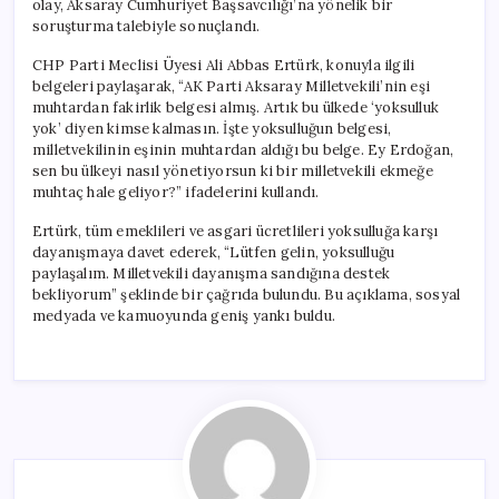
olay, Aksaray Cumhuriyet Başsavcılığı’na yönelik bir
Ekmeğe
soruşturma talebiyle sonuçlandı.
Muhtaç
Hale
CHP Parti Meclisi Üyesi Ali Abbas Ertürk, konuyla ilgili
Geldi?”
belgeleri paylaşarak, “AK Parti Aksaray Milletvekili’nin eşi
için
muhtardan fakirlik belgesi almış. Artık bu ülkede ‘yoksulluk
yok’ diyen kimse kalmasın. İşte yoksulluğun belgesi,
milletvekilinin eşinin muhtardan aldığı bu belge. Ey Erdoğan,
sen bu ülkeyi nasıl yönetiyorsun ki bir milletvekili ekmeğe
muhtaç hale geliyor?” ifadelerini kullandı.
Ertürk, tüm emeklileri ve asgari ücretlileri yoksulluğa karşı
dayanışmaya davet ederek, “Lütfen gelin, yoksulluğu
paylaşalım. Milletvekili dayanışma sandığına destek
bekliyorum” şeklinde bir çağrıda bulundu. Bu açıklama, sosyal
medyada ve kamuoyunda geniş yankı buldu.