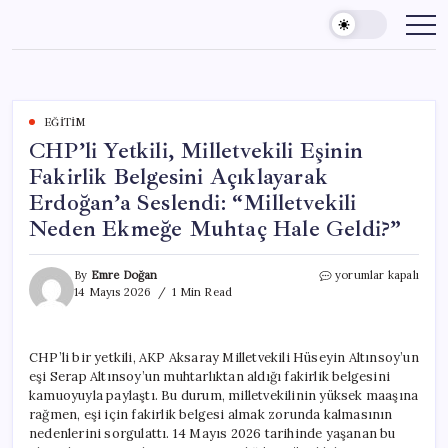
Skip
to
content
EĞITIM
CHP’li Yetkili, Milletvekili Eşinin
Fakirlik Belgesini Açıklayarak
Erdoğan’a Seslendi: “Milletvekili
Neden Ekmeğe Muhtaç Hale Geldi?”
CHP’li
By
Emre Doğan
yorumlar kapalı
Yetkili,
14 Mayıs 2026
1 Min Read
Milletvekili
Eşinin
Fakirlik
CHP’li bir yetkili, AKP Aksaray Milletvekili Hüseyin Altınsoy’un
Belgesini
eşi Serap Altınsoy’un muhtarlıktan aldığı fakirlik belgesini
Açıklayarak
Erdoğan’a
kamuoyuyla paylaştı. Bu durum, milletvekilinin yüksek maaşına
Seslendi:
rağmen, eşi için fakirlik belgesi almak zorunda kalmasının
“Milletvekili
nedenlerini sorgulattı. 14 Mayıs 2026 tarihinde yaşanan bu
Neden