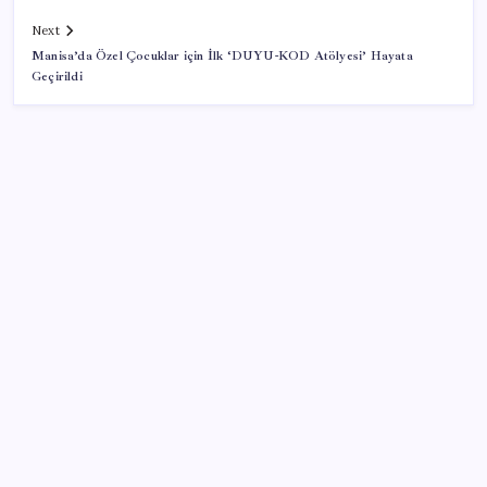
Next
Manisa’da Özel Çocuklar için İlk ‘DUYU-KOD Atölyesi’ Hayata
Geçirildi
SON YAZILAR
TBMM Adalet Komisyonu’nda ‘pislik’ tartışması:
MHP’li Bülbül masaya yumruk attı, İYİ Partili vekilin
üzerine yürüdü
Sürekli maddi sorun yaşayan insanların beyni daha
çabuk yaşlanabiliyor: ‘Beyin de yoruluyor’