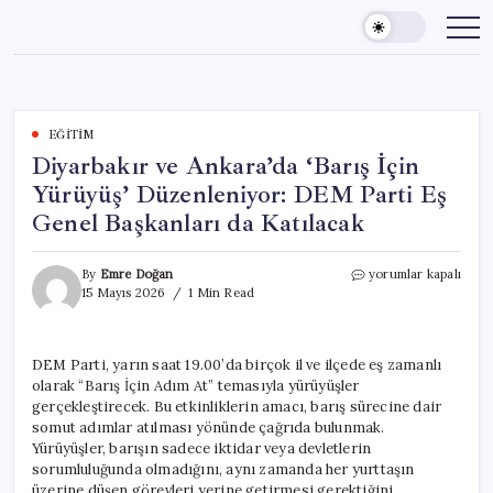
Skip
to
content
EĞITIM
Diyarbakır ve Ankara’da ‘Barış İçin
Yürüyüş’ Düzenleniyor: DEM Parti Eş
Genel Başkanları da Katılacak
Diyarbakır
By
Emre Doğan
yorumlar kapalı
ve
15 Mayıs 2026
1 Min Read
Ankara’da
‘Barış
İçin
DEM Parti, yarın saat 19.00’da birçok il ve ilçede eş zamanlı
Yürüyüş’
olarak “Barış İçin Adım At” temasıyla yürüyüşler
Düzenleniyor:
DEM
gerçekleştirecek. Bu etkinliklerin amacı, barış sürecine dair
Parti
somut adımlar atılması yönünde çağrıda bulunmak.
Eş
Yürüyüşler, barışın sadece iktidar veya devletlerin
Genel
sorumluluğunda olmadığını, aynı zamanda her yurttaşın
Başkanları
üzerine düşen görevleri yerine getirmesi gerektiğini