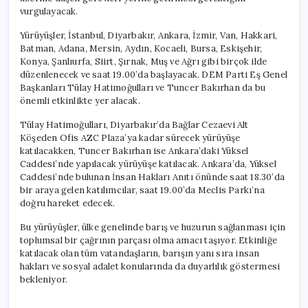
da
vurgulayacak.
Katılacak
için
Yürüyüşler, İstanbul, Diyarbakır, Ankara, İzmir, Van, Hakkari,
Batman, Adana, Mersin, Aydın, Kocaeli, Bursa, Eskişehir,
Konya, Şanlıurfa, Siirt, Şırnak, Muş ve Ağrı gibi birçok ilde
düzenlenecek ve saat 19.00’da başlayacak. DEM Parti Eş Genel
Başkanları Tülay Hatimoğulları ve Tuncer Bakırhan da bu
önemli etkinlikte yer alacak.
Tülay Hatimoğulları, Diyarbakır’da Bağlar Cezaevi Alt
Köşeden Ofis AZC Plaza’ya kadar sürecek yürüyüşe
katılacakken, Tuncer Bakırhan ise Ankara’daki Yüksel
Caddesi’nde yapılacak yürüyüşe katılacak. Ankara’da, Yüksel
Caddesi’nde bulunan İnsan Hakları Anıtı önünde saat 18.30’da
bir araya gelen katılımcılar, saat 19.00’da Meclis Parkı’na
doğru hareket edecek.
Bu yürüyüşler, ülke genelinde barış ve huzurun sağlanması için
toplumsal bir çağrının parçası olma amacı taşıyor. Etkinliğe
katılacak olan tüm vatandaşların, barışın yanı sıra insan
hakları ve sosyal adalet konularında da duyarlılık göstermesi
bekleniyor.