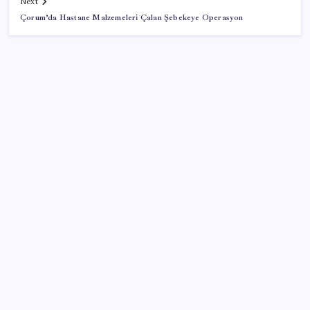
Next
Çorum’da Hastane Malzemeleri Çalan Şebekeye Operasyon
SON YAZILAR
TBMM Adalet Komisyonu’nda ‘pislik’ tartışması:
MHP’li Bülbül masaya yumruk attı, İYİ Partili vekilin
üzerine yürüdü
Sürekli maddi sorun yaşayan insanların beyni daha
çabuk yaşlanabiliyor: ‘Beyin de yoruluyor’
Zihin Okuyan Yapay Zeka Firması: Beynini Okutana
50 Dolar