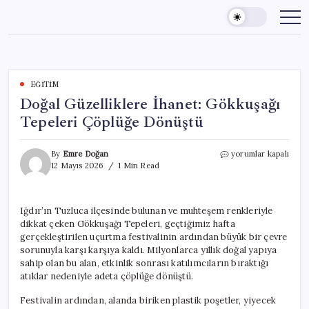
Skip
to
content
EĞITIM
Doğal Güzelliklere İhanet: Gökkuşağı
Tepeleri Çöplüğe Dönüştü
Doğal
By
Emre Doğan
yorumlar kapalı
Güzelliklere
12 Mayıs 2026
1 Min Read
İhanet:
Gökkuşağı
Tepeleri
Iğdır’ın Tuzluca ilçesinde bulunan ve muhteşem renkleriyle
Çöplüğe
dikkat çeken Gökkuşağı Tepeleri, geçtiğimiz hafta
Dönüştü
için
gerçekleştirilen uçurtma festivalinin ardından büyük bir çevre
sorunuyla karşı karşıya kaldı. Milyonlarca yıllık doğal yapıya
sahip olan bu alan, etkinlik sonrası katılımcıların bıraktığı
atıklar nedeniyle adeta çöplüğe dönüştü.
Festivalin ardından, alanda biriken plastik poşetler, yiyecek