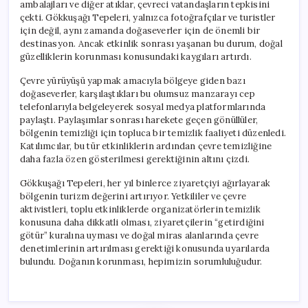
ambalajları ve diğer atıklar, çevreci vatandaşların tepkisini
çekti. Gökkuşağı Tepeleri, yalnızca fotoğrafçılar ve turistler
için değil, aynı zamanda doğaseverler için de önemli bir
destinasyon. Ancak etkinlik sonrası yaşanan bu durum, doğal
güzelliklerin korunması konusundaki kaygıları artırdı.
Çevre yürüyüşü yapmak amacıyla bölgeye giden bazı
doğaseverler, karşılaştıkları bu olumsuz manzarayı cep
telefonlarıyla belgeleyerek sosyal medya platformlarında
paylaştı. Paylaşımlar sonrası harekete geçen gönüllüler,
bölgenin temizliği için topluca bir temizlik faaliyeti düzenledi.
Katılımcılar, bu tür etkinliklerin ardından çevre temizliğine
daha fazla özen gösterilmesi gerektiğinin altını çizdi.
Gökkuşağı Tepeleri, her yıl binlerce ziyaretçiyi ağırlayarak
bölgenin turizm değerini artırıyor. Yetkililer ve çevre
aktivistleri, toplu etkinliklerde organizatörlerin temizlik
konusuna daha dikkatli olması, ziyaretçilerin “getirdiğini
götür” kuralına uyması ve doğal miras alanlarında çevre
denetimlerinin artırılması gerektiği konusunda uyarılarda
bulundu. Doğanın korunması, hepimizin sorumluluğudur.