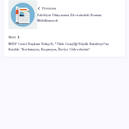
Previous
Edebiyat Dünyasının Zirvesindeki Roman:
Middlemarch
Next
MHP Genel Başkanı Bahçeli, “Türk Gençliği Büyük Kurultayı”na
Katıldı: ‘Korkmayın, Kaçmayın, İleriye Gideceksiniz’
SON YAZILAR
Değerinden 500 milyar dolar eridi