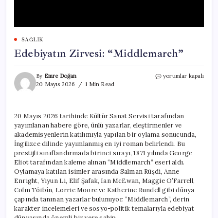
SAĞLIK
Edebiyatın Zirvesi: “Middlemarch”
Edebiyatın
By
Emre Doğan
yorumlar kapalı
Zirvesi:
20 Mayıs 2026
1 Min Read
“Middlemarch”
için
20 Mayıs 2026 tarihinde Kültür Sanat Servisi tarafından
yayımlanan habere göre, ünlü yazarlar, eleştirmenler ve
akademisyenlerin katılımıyla yapılan bir oylama sonucunda,
İngilizce dilinde yayımlanmış en iyi roman belirlendi. Bu
prestijli sınıflandırmada birinci sırayı, 1871 yılında George
Eliot tarafından kaleme alınan “Middlemarch” eseri aldı.
Oylamaya katılan isimler arasında Salman Rüşdi, Anne
Enright, Yiyun Li, Elif Şafak, Ian McEwan, Maggie O’Farrell,
Colm Tóibín, Lorrie Moore ve Katherine Rundell gibi dünya
çapında tanınan yazarlar bulunuyor. “Middlemarch”, derin
karakter incelemeleri ve sosyo-politik temalarıyla edebiyat
dünyasında önemli bir yere sahip.