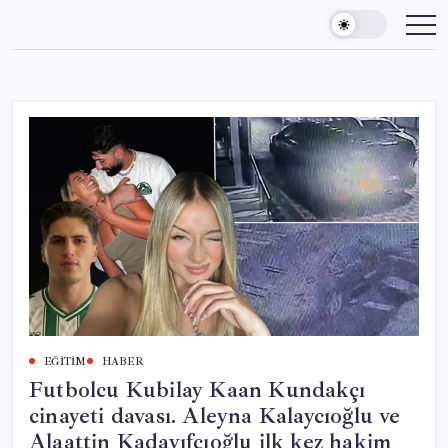
Skip
to
content
EĞITIM
HABER
Futbolcu Kubilay Kaan Kundakçı
cinayeti davası. Aleyna Kalaycıoğlu ve
Alaattin Kadayıfçıoğlu ilk kez hakim