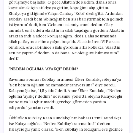
görüşmeye başladık. O gece Allattin’de kaldım, daha sonra
kayıt almak için stüdyoya gittim, köpeğimi alıp gittim.
Stüdyoya gittiğimde Yalçın Canbay ‘Kötü’ dedi gitti. Ardından
Kubilay aradı beni ‘Ablacığım ben sizi barıştırmak için gelmek
istiyorum’ dedi, ben ‘Gelmeni istemiyorum’ dedim. Olay
anında ben ilk defa Alaattin’in silah taşıdığını gördüm. Alaattin
araçtan indi ‘Sadece konuşacağım.’ dedi. Daha sonrasında
silah patlayınca elim ayağım boşaldı. Alaattin beni VIP araca
bindirdi. Araca binince silahı gördüm arka koltukta. ‘Alaattin
sen ne yaptın?’ dedim, o da bana ‘Ne olduğunu bilmiyorum.”
dedi.”
“NEDEN OĞLUMA “AYAKÇI” DEDİN?
Savunma sonrası Kubilay’ın annesi Ülker Kundakçı Aleyna’ya
“Sen benim oğlumu ne zamandır tanıyorsun?” diye sordu.
Kalaycıoğlu ise, “1,5 yıldır.” dedi. Anne Ülker Kundakçı “Neden
oğluma ‘ayakçı’ dedin?” sorusunu yöneltti. Aleyna Kalaycıoğlu
ise soruya “Hiçbir maddi gerekçe görmeden yardım
ediyordu.” yanıtını verdi.
Öldürülen Kubilay Kaan Kundakçı’nın babası Cemil Kundakçı
ise Kalaycıoğlu’na “Neden Kubilay’ı sormadın?” derken
Kalaycıoğlu yanıt olarak, “Ben Kubilay’ın öldüğünü eve gidince