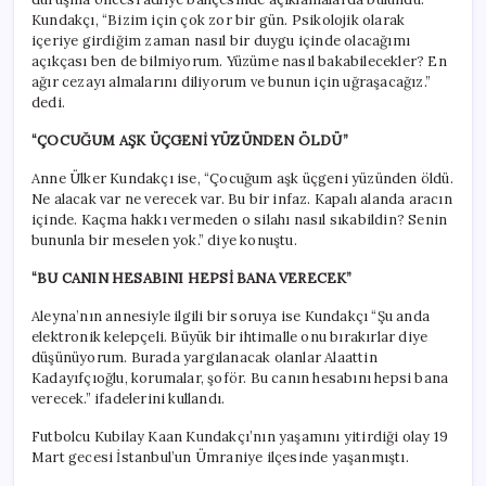
Kundakçı, “Bizim için çok zor bir gün. Psikolojik olarak
içeriye girdiğim zaman nasıl bir duygu içinde olacağımı
açıkçası ben de bilmiyorum. Yüzüme nasıl bakabilecekler? En
ağır cezayı almalarını diliyorum ve bunun için uğraşacağız.”
dedi.
“ÇOCUĞUM AŞK ÜÇGENİ YÜZÜNDEN ÖLDÜ”
Anne Ülker Kundakçı ise, “Çocuğum aşk üçgeni yüzünden öldü.
Ne alacak var ne verecek var. Bu bir infaz. Kapalı alanda aracın
içinde. Kaçma hakkı vermeden o silahı nasıl sıkabildin? Senin
bununla bir meselen yok.” diye konuştu.
“BU CANIN HESABINI HEPSİ BANA VERECEK”
Aleyna’nın annesiyle ilgili bir soruya ise Kundakçı “Şu anda
elektronik kelepçeli. Büyük bir ihtimalle onu bırakırlar diye
düşünüyorum. Burada yargılanacak olanlar Alaattin
Kadayıfçıoğlu, korumalar, şoför. Bu canın hesabını hepsi bana
verecek.” ifadelerini kullandı.
Futbolcu Kubilay Kaan Kundakçı’nın yaşamını yitirdiği olay 19
Mart gecesi İstanbul’un Ümraniye ilçesinde yaşanmıştı.