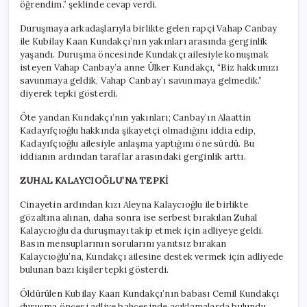
öğrendim.” şeklinde cevap verdi.
Duruşmaya arkadaşlarıyla birlikte gelen rapçi Vahap Canbay
ile Kubilay Kaan Kundakçı’nın yakınları arasında gerginlik
yaşandı. Duruşma öncesinde Kundakçı ailesiyle konuşmak
isteyen Vahap Canbay’a anne Ülker Kundakçı, “Biz hakkımızı
savunmaya geldik, Vahap Canbay’ı savunmaya gelmedik.”
diyerek tepki gösterdi.
Öte yandan Kundakçı’nın yakınları; Canbay’ın Alaattin
Kadayıfçıoğlu hakkında şikayetçi olmadığını iddia edip,
Kadayıfçıoğlu ailesiyle anlaşma yaptığını öne sürdü. Bu
iddianın ardından taraflar arasındaki gerginlik arttı.
ZUHAL KALAYCIOĞLU’NA TEPKİ
Cinayetin ardından kızı Aleyna Kalaycıoğlu ile birlikte
gözaltına alınan, daha sonra ise serbest bırakılan Zuhal
Kalaycıoğlu da duruşmayı takip etmek için adliyeye geldi.
Basın mensuplarının sorularını yanıtsız bırakan
Kalaycıoğlu’na, Kundakçı ailesine destek vermek için adliyede
bulunan bazı kişiler tepki gösterdi.
Öldürülen Kubilay Kaan Kundakçı’nın babası Cemil Kundakçı
duruşma öncesi adliye bahçesinde açıklamalarda bulundu.