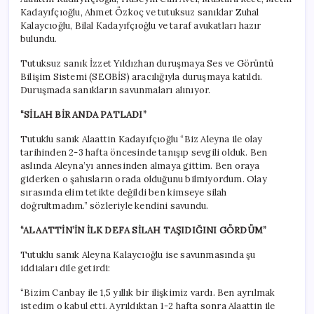
Kadayıfçıoğlu, Ahmet Özkoç ve tutuksuz sanıklar Zuhal
Kalaycıoğlu, Bilal Kadayıfçıoğlu ve taraf avukatları hazır
bulundu.
Tutuksuz sanık İzzet Yıldızhan duruşmaya Ses ve Görüntü
Bilişim Sistemi (SEGBİS) aracılığıyla duruşmaya katıldı.
Duruşmada sanıkların savunmaları alınıyor.
“SİLAH BİR ANDA PATLADI”
Tutuklu sanık Alaattin Kadayıfçıoğlu “Biz Aleyna ile olay
tarihinden 2-3 hafta öncesinde tanışıp sevgili olduk. Ben
aslında Aleyna’yı annesinden almaya gittim. Ben oraya
giderken o şahısların orada olduğunu bilmiyordum. Olay
sırasında elim tetikte değildi ben kimseye silah
doğrultmadım.” sözleriyle kendini savundu.
“ALAATTİN’İN İLK DEFA SİLAH TAŞIDIĞINI GÖRDÜM”
Tutuklu sanık Aleyna Kalaycıoğlu ise savunmasında şu
iddiaları dile getirdi:
“Bizim Canbay ile 1,5 yıllık bir ilişkimiz vardı. Ben ayrılmak
istedim o kabul etti. Ayrıldıktan 1-2 hafta sonra Alaattin ile