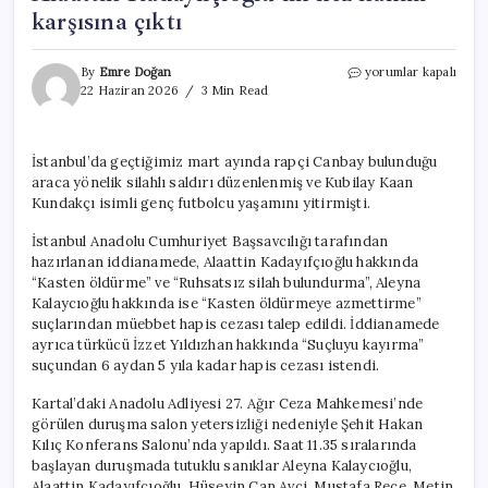
karşısına çıktı
Futbolcu
By
Emre Doğan
yorumlar kapalı
Kubilay
22 Haziran 2026
3 Min Read
Kaan
Kundakçı
cinayeti
İstanbul’da geçtiğimiz mart ayında rapçi Canbay bulunduğu
davası.
araca yönelik silahlı saldırı düzenlenmiş ve Kubilay Kaan
Aleyna
Kalaycıoğlu
Kundakçı isimli genç futbolcu yaşamını yitirmişti.
ve
Alaattin
İstanbul Anadolu Cumhuriyet Başsavcılığı tarafından
Kadayıfçıoğlu
hazırlanan iddianamede, Alaattin Kadayıfçıoğlu hakkında
ilk
“Kasten öldürme” ve “Ruhsatsız silah bulundurma”, Aleyna
kez
Kalaycıoğlu hakkında ise “Kasten öldürmeye azmettirme”
hakim
suçlarından müebbet hapis cezası talep edildi. İddianamede
karşısına
ayrıca türkücü İzzet Yıldızhan hakkında “Suçluyu kayırma”
çıktı
suçundan 6 aydan 5 yıla kadar hapis cezası istendi.
için
Kartal’daki Anadolu Adliyesi 27. Ağır Ceza Mahkemesi’nde
görülen duruşma salon yetersizliği nedeniyle Şehit Hakan
Kılıç Konferans Salonu’nda yapıldı. Saat 11.35 sıralarında
başlayan duruşmada tutuklu sanıklar Aleyna Kalaycıoğlu,
Alaattin Kadayıfçıoğlu, Hüseyin Can Avci, Mustafa Rece, Metin