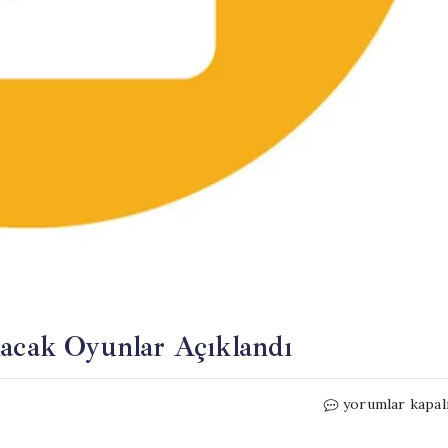
lacak Oyunlar Açıklandı
Game
yorumlar kapal
Pass’ten
31