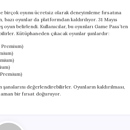
Mayıs’ta
Ayrılacak
nce birçok oyunu ücretsiz olarak deneyimleme fırsatına
Oyunlar
n, bazı oyunlar da platformdan kaldırılıyor. 31 Mayıs
Açıklandı
 oyun belirlendi. Kullanıcılar, bu oyunları Game Pass’ten
için
lirler. Kütüphaneden çıkacak oyunlar şunlardır:
, Premium)
emium)
emium)
mium)
, Premium)
şanslarını değerlendirebilirler. Oyunların kaldırılması,
 zaman bir fırsat doğuruyor.