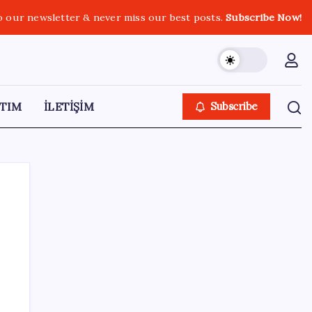
o our newsletter & never miss our best posts.
Subscribe Now!
TIM
İLETİŞİM
Subscribe
SON YAZILAR
Değerinden 500 milyar dolar eridi