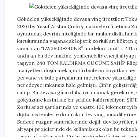
Gökdelen yüksekliğinde devasa vinç ürettiler: Tek 
2026 by Yusuf Arslan Çinli iş makineleri üreticisi 
oynatacak devrim niteliğinde bir mühendislik harika
kurulumunda yaşanacak lojistik zorlukları kökten
vinci olan “LW3600-240NB” modelini tanıttı. 241 me
andıran bu dev makine, yenilenebilir enerji altyapı
taşıyor. 240 TON KALDIRMA GÜCÜNE SAHİP Rüzgar 
maliyetleri düşürmek için türbinlerin boyutları he
pervane ve kule parçalarını metrelerce yüksekliğe 
neredeyse imkansız hale gelmişti. Çin’in geliştirdi
sahip. Bu devasa gücü daha iyi anlamak gerekirse; 
gökyüzüne kesintisiz bir şekilde kaldırabiliyor
Zorlu arazi şartlarında ve saatte 100 kilometreyi bu
dijital sistemlerle donatılan dev vinç, muadilleri
Sadece rüzgar santrallerinde değil; dev köprüler, 
altyapı projelerinde de kullanılacak olan bu teknol
tasarruf sağlayacak. Çin’in bu gövde gösterisi, te