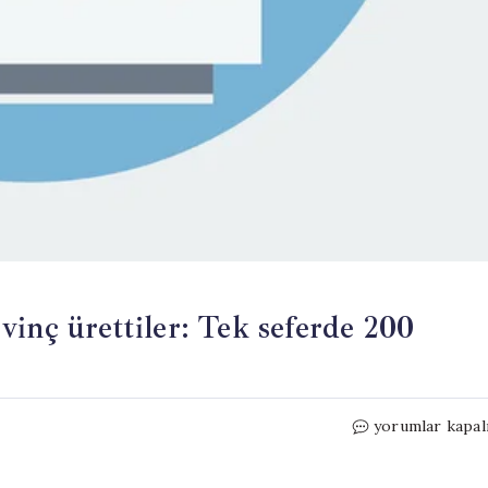
vinç ürettiler: Tek seferde 200
Gökdelen
yorumlar kapal
yüksekliğinde
devasa