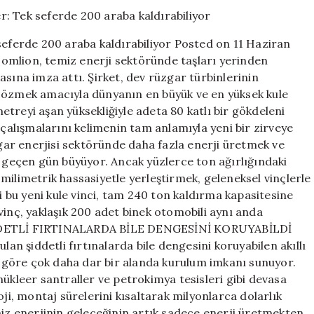
vinç
ürettiler:
Tek
seferde 200 araba kaldırabiliyor Posted on 11 Haziran
seferde
Zoomlion, temiz enerji sektöründe taşları yerinden
200
sına imza attı. Şirket, dev rüzgar türbinlerinin
araba
kaldırabiliyor
 çözmek amacıyla dünyanın en büyük ve en yüksek kule
için
treyi aşan yüksekliğiyle adeta 80 katlı bir gökdeleni
 çalışmalarını kelimenin tam anlamıyla yeni bir zirveye
enerjisi sektöründe daha fazla enerji üretmek ve
r geçen gün büyüyor. Ancak yüzlerce ton ağırlığındaki
milimetrik hassasiyetle yerleştirmek, geleneksel vinçlerle
ği bu yeni kule vinci, tam 240 ton kaldırma kapasitesine
vinç, yaklaşık 200 adet binek otomobili aynı anda
. ŞİDDETLİ FIRTINALARDA BİLE DENGESİNİ KORUYABİLDİ
lan şiddetli fırtınalarda bile dengesini koruyabilen akıllı
ne göre çok daha dar bir alanda kurulum imkanı sunuyor.
nükleer santraller ve petrokimya tesisleri gibi devasa
oji, montaj sürelerini kısaltarak milyonlarca dolarlık
miz enerjinin geleceğinin artık sadece enerji üretmekten