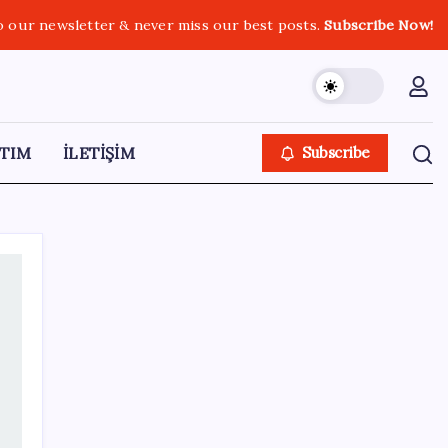
o our newsletter & never miss our best posts.
Subscribe Now!
TIM
İLETİŞİM
Subscribe
SON YAZILAR
Meteoroloji il il uyardı: 30 ilde gök gürültülü
sağanak yağış