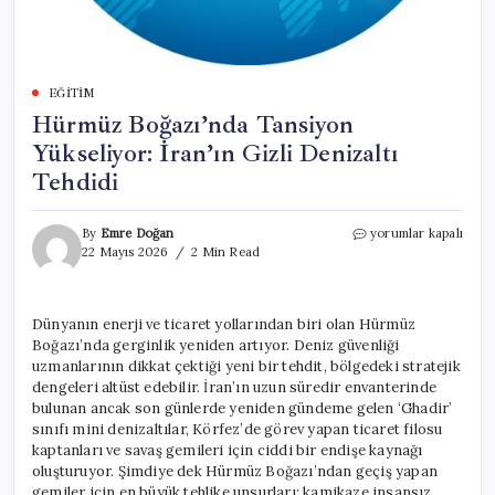
EĞITIM
Hürmüz Boğazı’nda Tansiyon
Yükseliyor: İran’ın Gizli Denizaltı
Tehdidi
Hürmüz
By
Emre Doğan
yorumlar kapalı
Boğazı’nda
22 Mayıs 2026
2 Min Read
Tansiyon
Yükseliyor:
İran’ın
Dünyanın enerji ve ticaret yollarından biri olan Hürmüz
Gizli
Boğazı’nda gerginlik yeniden artıyor. Deniz güvenliği
Denizaltı
Tehdidi
uzmanlarının dikkat çektiği yeni bir tehdit, bölgedeki stratejik
için
dengeleri altüst edebilir. İran’ın uzun süredir envanterinde
bulunan ancak son günlerde yeniden gündeme gelen ‘Ghadir’
sınıfı mini denizaltılar, Körfez’de görev yapan ticaret filosu
kaptanları ve savaş gemileri için ciddi bir endişe kaynağı
oluşturuyor. Şimdiye dek Hürmüz Boğazı’ndan geçiş yapan
gemiler için en büyük tehlike unsurları; kamikaze insansız