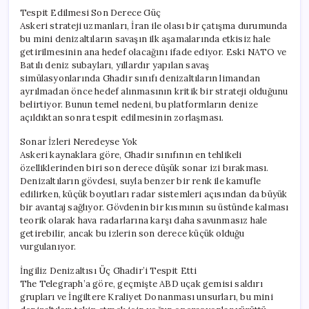
Tespit Edilmesi Son Derece Güç
Askeri strateji uzmanları, İran ile olası bir çatışma durumunda
bu mini denizaltıların savaşın ilk aşamalarında etkisiz hale
getirilmesinin ana hedef olacağını ifade ediyor. Eski NATO ve
Batılı deniz subayları, yıllardır yapılan savaş
simülasyonlarında Ghadir sınıfı denizaltıların limandan
ayrılmadan önce hedef alınmasının kritik bir strateji olduğunu
belirtiyor. Bunun temel nedeni, bu platformların denize
açıldıktan sonra tespit edilmesinin zorlaşması.
Sonar İzleri Neredeyse Yok
Askeri kaynaklara göre, Ghadir sınıfının en tehlikeli
özelliklerinden biri son derece düşük sonar izi bırakması.
Denizaltıların gövdesi, suyla benzer bir renk ile kamufle
edilirken, küçük boyutları radar sistemleri açısından da büyük
bir avantaj sağlıyor. Gövdenin bir kısmının su üstünde kalması
teorik olarak hava radarlarına karşı daha savunmasız hale
getirebilir, ancak bu izlerin son derece küçük olduğu
vurgulanıyor.
İngiliz Denizaltısı Üç Ghadir’i Tespit Etti
The Telegraph’a göre, geçmişte ABD uçak gemisi saldırı
grupları ve İngiltere Kraliyet Donanması unsurları, bu mini