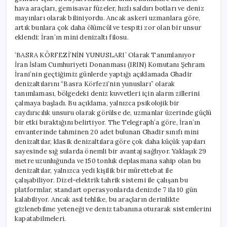
hava araçları, gemisavar füzeler, hızlı saldırı botları ve deniz
mayınları olarak biliniyordu. Ancak askeri uzmanlara göre,
artık bunlara çok daha ölümcül ve tespiti zor olan bir unsur
eklendi: İran’ın mini denizaltı filosu.
‘BASRA KÖRFEZİ’NİN YUNUSLARI’ Olarak Tanımlanıyor
İran İslam Cumhuriyeti Donanması (IRIN) Komutanı Şehram
İrani’nin geçtiğimiz günlerde yaptığı açıklamada Ghadir
denizaltılarını “Basra Körfezi’nin yunusları” olarak
tanımlaması, bölgedeki deniz kuvvetleri için alarm zillerini
çalmaya başladı. Bu açıklama, yalnızca psikolojik bir
caydırıcılık unsuru olarak görülse de, uzmanlar üzerinde güçlü
bir etki bıraktığını belirtiyor. The Telegraph’a göre, İran’ın
envanterinde tahminen 20 adet bulunan Ghadir sınıfı mini
denizaltılar, klasik denizaltılara göre çok daha küçük yapıları
sayesinde sığ sularda önemli bir avantaj sağlıyor. Yaklaşık 29
metre uzunluğunda ve 150 tonluk deplasmana sahip olan bu
denizaltılar, yalnızca yedi kişilik bir mürettebat ile
çalışabiliyor. Dizel-elektrik tahrik sistemi ile çalışan bu
platformlar, standart operasyonlarda denizde 7 ila 10 gün
kalabiliyor. Ancak asıl tehlike, bu araçların derinlikte
gizlenebilme yeteneği ve deniz tabanına oturarak sistemlerini
kapatabilmeleri.