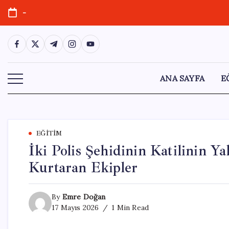
Skip
-
to
content
https://www.facebook.com/
https://twitter.com/
https://t.me/
https://www.instagram.com/
https://youtube.com/
ANA SAYFA
E
EĞITIM
İki Polis Şehidinin Katilinin 
Kurtaran Ekipler
By
Emre Doğan
17 Mayıs 2026
1 Min Read