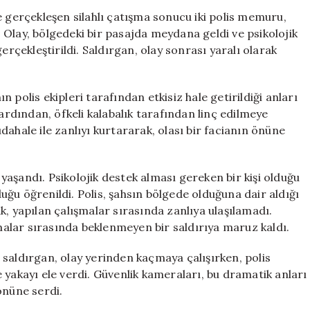
Yakalanma
e gerçekleşen silahlı çatışma sonucu iki polis memuru,
Anı:
Olay, bölgedeki bir pasajda meydana geldi ve psikolojik
Halkın
erçekleştirildi. Saldırgan, olay sonrası yaralı olarak
Öfkesinden
Kurtaran
Ekipler
 polis ekipleri tarafından etkisiz hale getirildiği anları
için
dından, öfkeli kalabalık tarafından linç edilmeye
müdahale ile zanlıyı kurtararak, olası bir facianın önüne
aşandı. Psikolojik destek alması gereken bir kişi olduğu
ğu öğrenildi. Polis, şahsın bölgede olduğuna dair aldığı
k, yapılan çalışmalar sırasında zanlıya ulaşılamadı.
rmalar sırasında beklenmeyen bir saldırıya maruz kaldı.
saldırgan, olay yerinden kaçmaya çalışırken, polis
 yakayı ele verdi. Güvenlik kameraları, bu dramatik anları
önüne serdi.