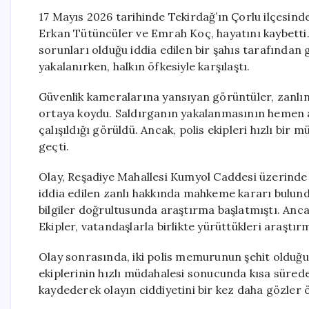
17 Mayıs 2026 tarihinde Tekirdağ’ın Çorlu ilçesind
Erkan Tütüncüler ve Emrah Koç, hayatını kaybetti. 
sorunları olduğu iddia edilen bir şahıs tarafından g
yakalanırken, halkın öfkesiyle karşılaştı.
Güvenlik kameralarına yansıyan görüntüler, zanlının
ortaya koydu. Saldırganın yakalanmasının hemen ar
çalışıldığı görüldü. Ancak, polis ekipleri hızlı bir 
geçti.
Olay, Reşadiye Mahallesi Kumyol Caddesi üzerinde y
iddia edilen zanlı hakkında mahkeme kararı bulundu
bilgiler doğrultusunda araştırma başlatmıştı. Anca
Ekipler, vatandaşlarla birlikte yürüttükleri araştı
Olay sonrasında, iki polis memurunun şehit olduğu 
ekiplerinin hızlı müdahalesi sonucunda kısa sürede
kaydederek olayın ciddiyetini bir kez daha gözler 