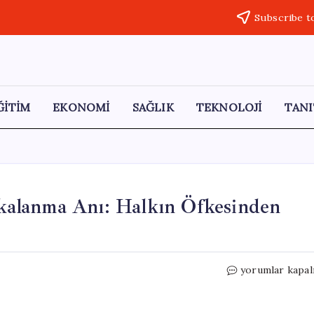
Subscribe t
ĞİTİM
EKONOMİ
SAĞLIK
TEKNOLOJİ
TANI
Yakalanma Anı: Halkın Öfkesinden
İki
yorumlar kapal
Polis
Şehidinin
Katilinin