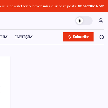
o our newsletter & never miss our best posts.
Subscribe Now!
TIM
İLETİŞİM
Subscribe
SON YAZILAR
ı
TBMM Adalet Komisyonu’nda ‘pislik’
tartışması: MHP’li Bülbül masaya yumruk