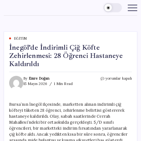
Skip
to
content
EĞITIM
İnegöl’de İndirimli Çiğ Köfte
Zehirlenmesi: 28 Öğrenci Hastaneye
Kaldırıldı
İnegöl’de
By
Emre Doğan
yorumlar kapalı
İndirimli
15 Mayıs 2026
1 Min Read
Çiğ
Köfte
Zehirlenmesi:
Bursa’nın İnegöl ilçesinde, marketten alınan indirimli çiğ
28
köfteyi tüketen 28 öğrenci, zehirlenme belirtisi göstererek
Öğrenci
Hastaneye
hastaneye kaldırıldı. Olay, sabah saatlerinde Cerrah
Kaldırıldı
Mahallesi’ndeki bir ortaokulda gerçekleşti. 5/D sınıfı
için
öğrencileri, bir marketteki indirim fırsatından yararlanarak
çiğ köfte aldı. Ancak yedikten kısa bir süre sonra, öğrenciler
arasında mide bulantısı ve kusma şikayetleri baş gösterdi.