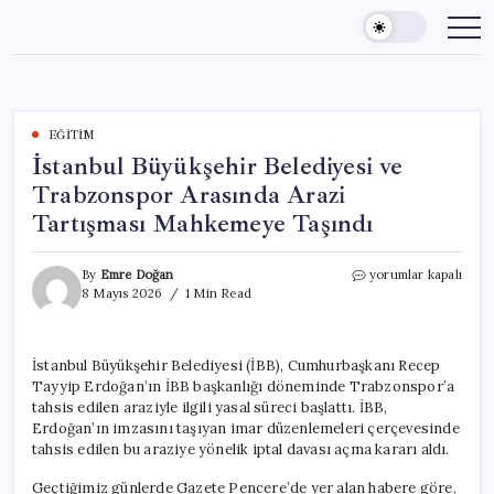
Skip
to
content
EĞITIM
İstanbul Büyükşehir Belediyesi ve
Trabzonspor Arasında Arazi
Tartışması Mahkemeye Taşındı
İstanbul
By
Emre Doğan
yorumlar kapalı
Büyükşehir
8 Mayıs 2026
1 Min Read
Belediyesi
ve
Trabzonspor
İstanbul Büyükşehir Belediyesi (İBB), Cumhurbaşkanı Recep
Arasında
Tayyip Erdoğan’ın İBB başkanlığı döneminde Trabzonspor’a
Arazi
Tartışması
tahsis edilen araziyle ilgili yasal süreci başlattı. İBB,
Mahkemeye
Erdoğan’ın imzasını taşıyan imar düzenlemeleri çerçevesinde
Taşındı
tahsis edilen bu araziye yönelik iptal davası açma kararı aldı.
için
Geçtiğimiz günlerde Gazete Pencere’de yer alan habere göre,