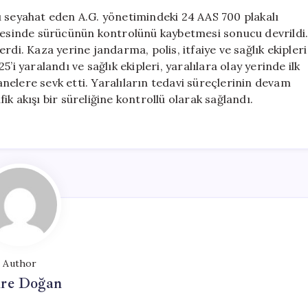
Otobüsü
u seyahat eden A.G. yönetimindeki 24 AAS 700 plakalı
Devrildi,
lgesinde sürücünün kontrolünü kaybetmesi sonucu devrildi
25
rdi. Kaza yerine jandarma, polis, itfaiye ve sağlık ekipleri
Kişi
’i yaralandı ve sağlık ekipleri, yaralılara olay yerinde ilk
Yaralandı
elere sevk etti. Yaralıların tedavi süreçlerinin devam
için
fik akışı bir süreliğine kontrollü olarak sağlandı.
Author
re Doğan