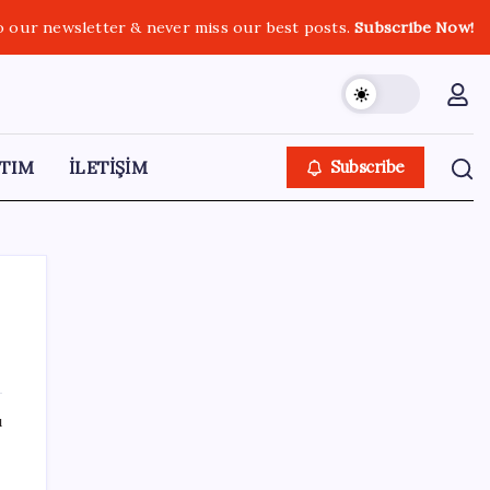
o our newsletter & never miss our best posts.
Subscribe Now!
TIM
İLETİŞİM
Subscribe
SON YAZILAR
ı
Sürekli maddi sorun yaşayan insanların
beyni daha çabuk yaşlanabiliyor: ‘Beyin de