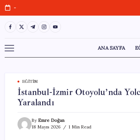
Skip
-
to
content
https://www.facebook.com/
https://twitter.com/
https://t.me/
https://www.instagram.com/
https://youtube.com/
ANA SAYFA
E
EĞITIM
İstanbul-İzmir Otoyolu’nda Yol
Yaralandı
By
Emre Doğan
18 Mayıs 2026
1 Min Read