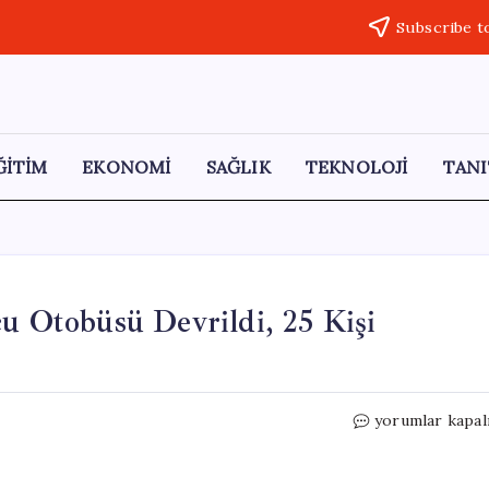
Subscribe t
ĞİTİM
EKONOMİ
SAĞLIK
TEKNOLOJİ
TANI
cu Otobüsü Devrildi, 25 Kişi
İstanbul-
yorumlar kapal
İzmir
Otoyolu’nda
Yolcu