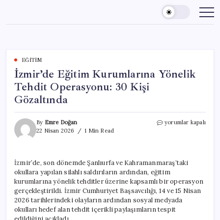
Skip
to
content
EĞITIM
İzmir’de Eğitim Kurumlarına Yönelik
Tehdit Operasyonu: 30 Kişi
Gözaltında
İzmir’de
By
Emre Doğan
yorumlar kapalı
Eğitim
22 Nisan 2026
1 Min Read
Kurumlarına
Yönelik
Tehdit
İzmir’de, son dönemde Şanlıurfa ve Kahramanmaraş’taki
Operasyonu:
okullara yapılan silahlı saldırıların ardından, eğitim
30
Kişi
kurumlarına yönelik tehditler üzerine kapsamlı bir operasyon
Gözaltında
gerçekleştirildi. İzmir Cumhuriyet Başsavcılığı, 14 ve 15 Nisan
için
2026 tarihlerindeki olayların ardından sosyal medyada
okulları hedef alan tehdit içerikli paylaşımların tespit
edildiğini açıkladı.