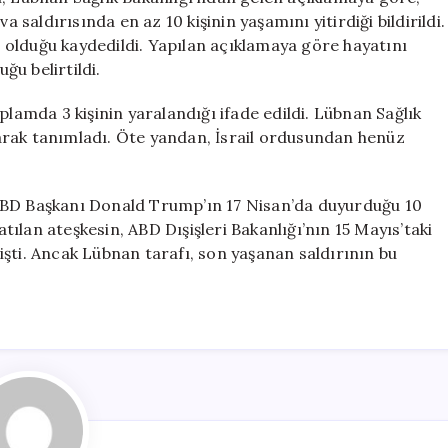
Kişi
a saldırısında en az 10 kişinin yaşamını yitirdiği bildirildi.
Hayatını
olduğu kaydedildi. Yapılan açıklamaya göre hayatını
Kaybetti
u belirtildi.
için
plamda 3 kişinin yaralandığı ifade edildi. Lübnan Sağlık
olarak tanımladı. Öte yandan, İsrail ordusundan henüz
ABD Başkanı Donald Trump’ın 17 Nisan’da duyurduğu 10
ılan ateşkesin, ABD Dışişleri Bakanlığı’nın 15 Mayıs’taki
şti. Ancak Lübnan tarafı, son yaşanan saldırının bu