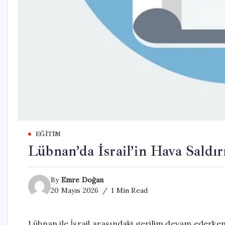
EĞITIM
Lübnan’da İsrail’in Hava Saldır
By
Emre Doğan
20 Mayıs 2026
1 Min Read
Lübnan ile İsrail arasındaki gerilim devam ederke