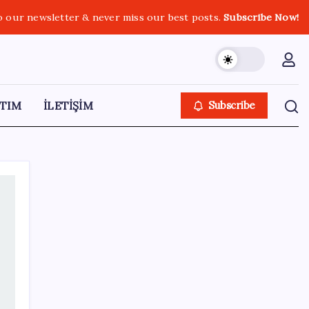
o our newsletter & never miss our best posts.
Subscribe Now!
TIM
İLETİŞİM
Subscribe
SON YAZILAR
Değerinden 500 milyar dolar eridi