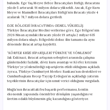
bulundu. Ege Yaş Meyve Sebze İhracatçıları Birliği, ihracatını
yüzde 5 artırarak 91 milyon dolara yükseldi. Ancak, Ege Kuru
Meyve ve Mamulleri İhracatçıları Birliği’nin ihracatı yüzde 4
azalarak 78,7 milyon dolara geriledi.
EGE BÖLGESİ İHRACATINDA GENEL YÜKSELİŞ
Türkiye İhracatçılar Meclisi verilerine göre, Ege Bölgesi’nin
2026 Nisan ayındaki ihracatı yüzde 19 artışla 2 milyar 635
milyon dolara ulaştı. Bölgedeki dokuz ilin tamamı da aynı
dönemde ihracat artışı kaydetti.
“KÖRFEZ KRİZİ SİPARİŞLERİ TÜRKİYE’YE YÖNLENDİ”
Jak Eskinazi, ihracat artışının sebepleri arasında çalışma
günlerindeki fazlalık, döviz kuru avantajı ve Körfez krizinin
Türkiye’ye yönlendirdiği siparişlerin etkili olduğunu açıkladı.
Ayrıca, Türkiye Cumhuriyet Merkez Bankası’nın destekleri ve
Cumhurbaşkanı Recep Tayyip Erdoğan’ın açıkladığı yatırım
teşviklerinin ihracatçılar için umut verici olduğunu vurguladı.
Muğla’nın ihracattaki bu başarılı performansı, kentin
ekonomik yapısında önemli bir dönüşüm yaşandığını ve
üretim odaklı büyümenin güç kazandığını gösteriyor.