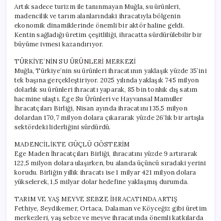
Artık sadece turizm ile tanınmayan Muğla, su ürünleri,
madencilik ve tarım alanlarındaki ihracatıyla bölgenin
ekonomik dinamiklerinde önemli bir aktör haline geldi.
Kentin sağladığı üretim çeşitliliği, ihracatta sürdürülebilir bir
büyüme ivmesi kazandırıyor.
TÜRKİYE’NİN SU ÜRÜNLERİ MERKEZİ
Muğla, Türkiye’nin su ürünleri ihracatının yaklaşık yüzde 35’ini
tek başına gerçekleştiriyor. 2025 yılında yaklaşık 745 milyon
dolarlık su ürünleri ihracatı yaparak, 85 bin tonluk dış satım
hacmine ulaştı. Ege Su Ürünleri ve Hayvansal Mamuller
İhracatçıları Birliği, Nisan ayında ihracatını 135,5 milyon
dolardan 170,7 milyon dolara çıkararak yüzde 26’lık bir artışla
sektördeki liderliğini sürdürdü.
MADENCİLİKTE GÜÇLÜ GÖSTERİM
Ege Maden İhracatçıları Birliği, ihracatını yüzde 9 artırarak
122,5 milyon dolara ulaşırken, bu alanda üçüncü sıradaki yerini
korudu. Birliğin yıllık ihracatı ise 1 milyar 421 milyon dolara
yükselerek, 1,5 milyar dolar hedefine yaklaşmış durumda.
TARIM VE YAŞ MEYVE SEBZE İHRACATINDA ARTIŞ
Fethiye, Seydikemer, Ortaca, Dalaman ve Köyceğiz gibi üretim
merkezleri, yaş sebze ve meyve ihracatında önemli katkılarda