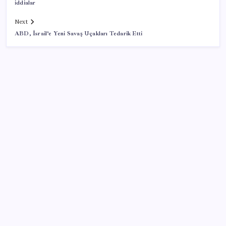
iddialar
Next
ABD, İsrail’e Yeni Savaş Uçakları Tedarik Etti
SON YAZILAR
TBMM Adalet Komisyonu’nda ‘pislik’ tartışması:
MHP’li Bülbül masaya yumruk attı, İYİ Partili vekilin
üzerine yürüdü
Sürekli maddi sorun yaşayan insanların beyni daha
çabuk yaşlanabiliyor: ‘Beyin de yoruluyor’