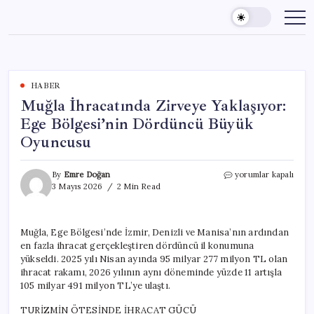
Skip
to
content
HABER
Muğla İhracatında Zirveye Yaklaşıyor:
Ege Bölgesi’nin Dördüncü Büyük
Oyuncusu
Muğla
By
Emre Doğan
yorumlar kapalı
İhracatında
3 Mayıs 2026
2 Min Read
Zirveye
Yaklaşıyor:
Ege
Muğla, Ege Bölgesi’nde İzmir, Denizli ve Manisa’nın ardından
Bölgesi’nin
en fazla ihracat gerçekleştiren dördüncü il konumuna
Dördüncü
Büyük
yükseldi. 2025 yılı Nisan ayında 95 milyar 277 milyon TL olan
Oyuncusu
ihracat rakamı, 2026 yılının aynı döneminde yüzde 11 artışla
için
105 milyar 491 milyon TL’ye ulaştı.
TURİZMİN ÖTESİNDE İHRACAT GÜCÜ