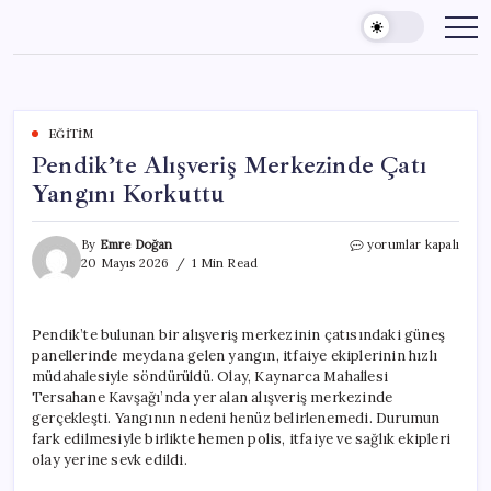
Skip
to
content
EĞITIM
Pendik’te Alışveriş Merkezinde Çatı
Yangını Korkuttu
Pendik’te
By
Emre Doğan
yorumlar kapalı
Alışveriş
20 Mayıs 2026
1 Min Read
Merkezinde
Çatı
Yangını
Pendik’te bulunan bir alışveriş merkezinin çatısındaki güneş
Korkuttu
panellerinde meydana gelen yangın, itfaiye ekiplerinin hızlı
için
müdahalesiyle söndürüldü. Olay, Kaynarca Mahallesi
Tersahane Kavşağı’nda yer alan alışveriş merkezinde
gerçekleşti. Yangının nedeni henüz belirlenemedi. Durumun
fark edilmesiyle birlikte hemen polis, itfaiye ve sağlık ekipleri
olay yerine sevk edildi.