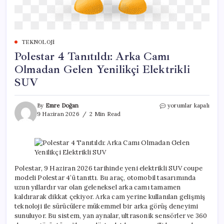
TEKNOLOJI
Polestar 4 Tanıtıldı: Arka Camı
Olmadan Gelen Yenilikçi Elektrikli
SUV
Polestar
By
Emre Doğan
yorumlar kapalı
4
9 Haziran 2026
2 Min Read
Tanıtıldı:
Arka
Camı
Olmadan
Gelen
Yenilikçi
Polestar, 9 Haziran 2026 tarihinde yeni elektrikli SUV coupe
Elektrikli
modeli Polestar 4’ü tanıttı. Bu araç, otomobil tasarımında
SUV
uzun yıllardır var olan geleneksel arka camı tamamen
için
kaldırarak dikkat çekiyor. Arka cam yerine kullanılan gelişmiş
teknoloji ile sürücülere mükemmel bir arka görüş deneyimi
sunuluyor. Bu sistem, yan aynalar, ultrasonik sensörler ve 360