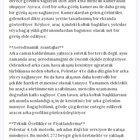
derece görüntü sağlayan dört adet kısa menzilli kameradan
oluşuyor. Ayrıca, özel bir arka görüş kamerası ile daha geniş
bir görüş açısı sağlanıyor. Kameralardan gelen görüntüler,
geleneksel dikiz aynası yerine tasarlanmış bir ekranda
gösteriliyor. Böylece, araç içindeki koltuk başlıkları, yolcular
veya bagaj yükü gibi unsurlardan bağımsız olarak net bir
görüş elde ediliyor.
**Aerodinamik Avantajlar**
Arka camın kaldırılması yalnızca estetik bir tercih değil, aynı
zamanda araç aerodinamiğini de önemli ölçüde iyileştiriyor.
Geleneksel arka cam, hava akışını kesintiye uğratarak
türbülansa neden olurken, Polestar 4’te daha düzgün bir arka
yüzey sağlanıyor. Bu da hava akışının daha kontrollü bir
şekilde hareket etmesine olanak tanıyor. Tamamen elektrikli
bu araçta sürtünmenin azaltılması, menzilin uzamasına
doğrudan katkı sağlıyor. Cam tavan, arka koltuk başlıklarının
arkasında sonlandığı için de kesintisiz bir arka görünüm
sunuyor. Bagaj bölümü, gövde çizgilerine entegre edilerek
aracın arka profilini pürüzsüzleştiriyor.
**Teknik Özellikler ve Fiyatlandırma**
Polestar 4, tek motorlu, arkadan itişli bir versiyon ile satışa
sunuluyor. Bu model, 272 beygir gücü üretmekte ve yaklaşık