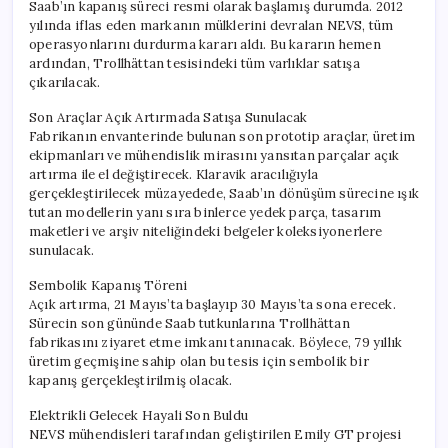
Saab’ın kapanış süreci resmi olarak başlamış durumda. 2012
yılında iflas eden markanın mülklerini devralan NEVS, tüm
operasyonlarını durdurma kararı aldı. Bu kararın hemen
ardından, Trollhättan tesisindeki tüm varlıklar satışa
çıkarılacak.
Son Araçlar Açık Artırmada Satışa Sunulacak
Fabrikanın envanterinde bulunan son prototip araçlar, üretim
ekipmanları ve mühendislik mirasını yansıtan parçalar açık
artırma ile el değiştirecek. Klaravik aracılığıyla
gerçekleştirilecek müzayedede, Saab’ın dönüşüm sürecine ışık
tutan modellerin yanı sıra binlerce yedek parça, tasarım
maketleri ve arşiv niteliğindeki belgeler koleksiyonerlere
sunulacak.
Sembolik Kapanış Töreni
Açık artırma, 21 Mayıs’ta başlayıp 30 Mayıs’ta sona erecek.
Sürecin son gününde Saab tutkunlarına Trollhättan
fabrikasını ziyaret etme imkanı tanınacak. Böylece, 79 yıllık
üretim geçmişine sahip olan bu tesis için sembolik bir
kapanış gerçekleştirilmiş olacak.
Elektrikli Gelecek Hayali Son Buldu
NEVS mühendisleri tarafından geliştirilen Emily GT projesi