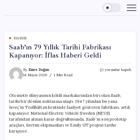
Skip
to
content
HABER
Saab’ın 79 Yıllık Tarihi Fabrikası
Kapanıyor: İflas Haberi Geldi
Saab’ın
By
Emre Doğan
yorumlar kapalı
79
14 Mayıs 2026
1 Min Read
Yıllık
Tarihi
Fabrikası
Otomotiv dünyasının köklü markalarından biri olan Saab,
Kapanıyor:
tarihi bir dönüm noktasına ulaştı. 1947 yılından bu yana
İflas
Haberi
İsveç’in Trollhättan kentinde faaliyet gösteren fabrikası, artık
Geldi
kapanıyor. National Electric Vehicle Sweden (NEVS)
için
tarafından alınan karar doğrultusunda, Saab’ın son prototip
araçları, üretim ekipmanları ve Emily GT projesi tarihe
karışıyor.