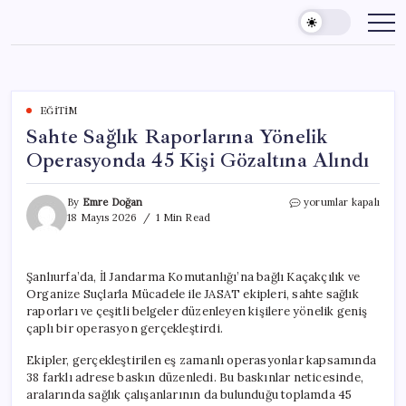
Skip
to
content
EĞITIM
Sahte Sağlık Raporlarına Yönelik
Operasyonda 45 Kişi Gözaltına Alındı
Sahte
By
Emre Doğan
yorumlar kapalı
Sağlık
18 Mayıs 2026
1 Min Read
Raporlarına
Yönelik
Operasyonda
Şanlıurfa’da, İl Jandarma Komutanlığı’na bağlı Kaçakçılık ve
45
Organize Suçlarla Mücadele ile JASAT ekipleri, sahte sağlık
Kişi
Gözaltına
raporları ve çeşitli belgeler düzenleyen kişilere yönelik geniş
Alındı
çaplı bir operasyon gerçekleştirdi.
için
Ekipler, gerçekleştirilen eş zamanlı operasyonlar kapsamında
38 farklı adrese baskın düzenledi. Bu baskınlar neticesinde,
aralarında sağlık çalışanlarının da bulunduğu toplamda 45