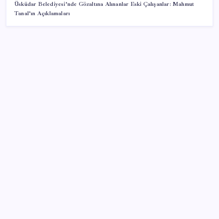
Üsküdar Belediyesi’nde Gözaltına Alınanlar Eski Çalışanlar: Mahmut
Tanal’ın Açıklamaları
SON YAZILAR
TBMM Adalet Komisyonu’nda ‘pislik’ tartışması:
MHP’li Bülbül masaya yumruk attı, İYİ Partili vekilin
üzerine yürüdü
Sürekli maddi sorun yaşayan insanların beyni daha
çabuk yaşlanabiliyor: ‘Beyin de yoruluyor’
Zihin Okuyan Yapay Zeka Firması: Beynini Okutana
50 Dolar