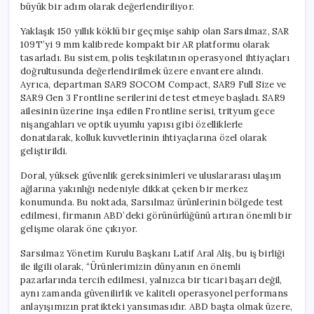
büyük bir adım olarak değerlendiriliyor.
Yaklaşık 150 yıllık köklü bir geçmişe sahip olan Sarsılmaz, SAR
109T’yi 9 mm kalibrede kompakt bir AR platformu olarak
tasarladı. Bu sistem, polis teşkilatının operasyonel ihtiyaçları
doğrultusunda değerlendirilmek üzere envantere alındı.
Ayrıca, departman SAR9 SOCOM Compact, SAR9 Full Size ve
SAR9 Gen 3 Frontline serilerini de test etmeye başladı. SAR9
ailesinin üzerine inşa edilen Frontline serisi, trityum gece
nişangahları ve optik uyumlu yapısı gibi özelliklerle
donatılarak, kolluk kuvvetlerinin ihtiyaçlarına özel olarak
geliştirildi.
Doral, yüksek güvenlik gereksinimleri ve uluslararası ulaşım
ağlarına yakınlığı nedeniyle dikkat çeken bir merkez
konumunda. Bu noktada, Sarsılmaz ürünlerinin bölgede test
edilmesi, firmanın ABD’deki görünürlüğünü artıran önemli bir
gelişme olarak öne çıkıyor.
Sarsılmaz Yönetim Kurulu Başkanı Latif Aral Aliş, bu iş birliği
ile ilgili olarak, “Ürünlerimizin dünyanın en önemli
pazarlarında tercih edilmesi, yalnızca bir ticari başarı değil,
aynı zamanda güvenilirlik ve kaliteli operasyonel performans
anlayışımızın pratikteki yansımasıdır. ABD başta olmak üzere,