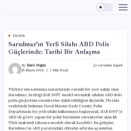
Skip
to
content
HABER
Sarsılmaz’ın Yerli Silahı ABD Polis
Güçlerinde: Tarihi Bir Anlaşma
Sarsılmaz’ın
By
Emre Doğan
yorumlar kapalı
Yerli
15 Mayıs 2026
2 Min Read
Silahı
ABD
Polis
Türkiye’nin savunma sanayisinde önemli bir yere sahip olan
Güçlerinde:
Sarsılmaz, ürettiği SAR 109T model otomatik silahın ABD’deki
Tarihi
Bir
polis güçlerinin envanterine dahil edildiğini duyurdu. Florida
Anlaşma
eyaletinde bulunan Doral Miami-Dade County Polis
için
Departmanı, bu yerli silahı kullanmaya başlayarak, SAR 109T’yi
ABD’de görev yapan bir polis biriminin envanterine alan ilk
Türk makineli tabanca modeli olarak kaydetti. Bu gelişme,
Sarsılmaz’ın ABD pazarındaki etkisini artırma açısından