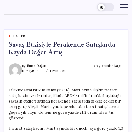
Skip
to
content
HABER
Savaş Etkisiyle Perakende Satışlarda
Kayda Değer Artış
Savaş
By
Emre Doğan
yorumlar kapalı
Etkisiyle
11 Mayıs 2026
1 Min Read
Perakende
Satışlarda
Kayda
Türkiye İstatistik Kurumu (TÜİK), Mart ayına ilişkin ticaret
Değer
satış hacim verilerini açıkladı. ABD-İsrail’in İran’da başlattığı
Artış
için
savaşın etkileri altında perakende satışlarda dikkat çekici bir
artış gerçekleşti. Mart ayında perakende ticaret satış hacmi,
geçen yılın aynı dönemine göre yüzde 21,2 oranında artış
gösterdi.
Ticaret satış hacmi, Mart ayında bir önceki aya göre yüzde 1,9