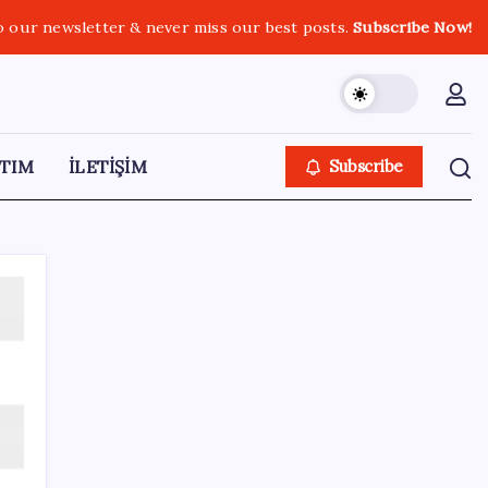
o our newsletter & never miss our best posts.
Subscribe Now!
TIM
İLETİŞİM
Subscribe
SON YAZILAR
Değerinden 500 milyar dolar eridi