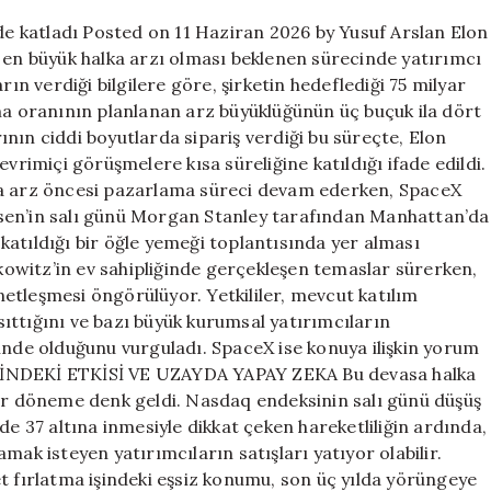
beklentiyi
rde katladı Posted on 11 Haziran 2026 by Yusuf Arslan Elon
dörde
n en büyük halka arzı olması beklenen sürecinde yatırımcı
katladı
rın verdiği bilgilere göre, şirketin hedeflediği 75 milyar
için
ama oranının planlanan arz büyüklüğünün üç buçuk ila dört
arının ciddi boyutlarda sipariş verdiği bu süreçte, Elon
vrimiçi görüşmelere kısa süreliğine katıldığı ifade edildi.
z öncesi pazarlama süreci devam ederken, SpaceX
sen’in salı günü Morgan Stanley tarafından Manhattan’da
atıldığı bir öğle yemeği toplantısında yer alması
owitz’in ev sahipliğinde gerçekleşen temaslar sürerken,
etleşmesi öngörülüyor. Yetkililer, mevcut katılım
nsıttığını ve bazı büyük kurumsal yatırımcıların
inde olduğunu vurguladı. SpaceX ise konuya ilişkin yorum
RİNDEKİ ETKİSİ VE UZAYDA YAPAY ZEKA Bu devasa halka
bir döneme denk geldi. Nasdaq endeksinin salı günü düşüş
de 37 altına inmesiyle dikkat çeken hareketliliğin ardında,
mak isteyen yatırımcıların satışları yatıyor olabilir.
t fırlatma işindeki eşsiz konumu, son üç yılda yörüngeye