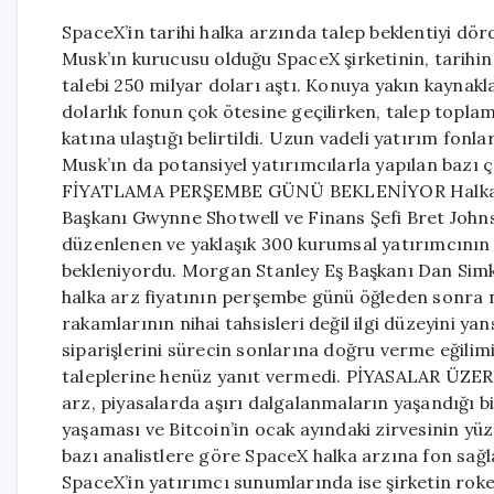
SpaceX’in tarihi halka arzında talep beklentiyi dö
Musk’ın kurucusu olduğu SpaceX şirketinin, tarihi
talebi 250 milyar doları aştı. Konuya yakın kaynakla
dolarlık fonun çok ötesine geçilirken, talep topl
katına ulaştığı belirtildi. Uzun vadeli yatırım fonl
Musk’ın da potansiyel yatırımcılarla yapılan bazı çe
FİYATLAMA PERŞEMBE GÜNÜ BEKLENİYOR Halka ar
Başkanı Gwynne Shotwell ve Finans Şefi Bret John
düzenlenen ve yaklaşık 300 kurumsal yatırımcının k
bekleniyordu. Morgan Stanley Eş Başkanı Dan Simk
halka arz fiyatının perşembe günü öğleden sonra n
rakamlarının nihai tahsisleri değil ilgi düzeyini ya
siparişlerini sürecin sonlarına doğru verme eğilim
taleplerine henüz yanıt vermedi. PİYASALAR ÜZE
arz, piyasalarda aşırı dalgalanmaların yaşandığı 
yaşaması ve Bitcoin’in ocak ayındaki zirvesinin yüz
bazı analistlere göre SpaceX halka arzına fon sağla
SpaceX’in yatırımcı sunumlarında ise şirketin roke