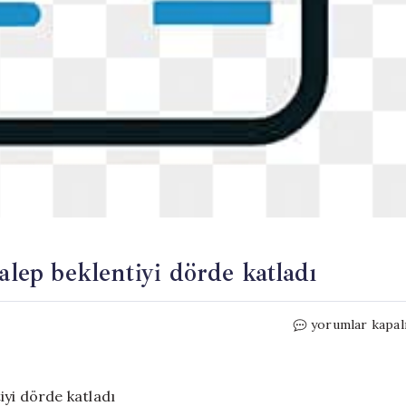
alep beklentiyi dörde katladı
SpaceX’in
yorumlar kapal
tarihi
halka
arzında
talep