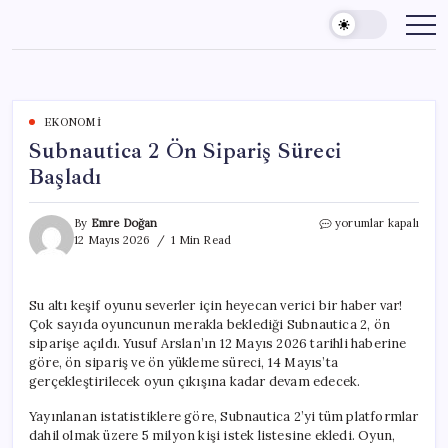
Skip
to
content
EKONOMI
Subnautica 2 Ön Sipariş Süreci
Başladı
Subnautica
By
Emre Doğan
yorumlar kapalı
2
12 Mayıs 2026
1 Min Read
Ön
Sipariş
Süreci
Su altı keşif oyunu severler için heyecan verici bir haber var!
Başladı
Çok sayıda oyuncunun merakla beklediği Subnautica 2, ön
için
siparişe açıldı. Yusuf Arslan’ın 12 Mayıs 2026 tarihli haberine
göre, ön sipariş ve ön yükleme süreci, 14 Mayıs’ta
gerçekleştirilecek oyun çıkışına kadar devam edecek.
Yayınlanan istatistiklere göre, Subnautica 2’yi tüm platformlar
dahil olmak üzere 5 milyon kişi istek listesine ekledi. Oyun,