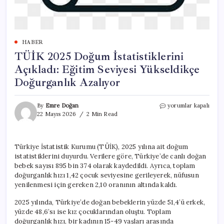
HABER
TÜİK 2025 Doğum İstatistiklerini
Açıkladı: Eğitim Seviyesi Yükseldikçe
Doğurganlık Azalıyor
TÜİK
By
Emre Doğan
yorumlar kapalı
2025
22 Mayıs 2026
2 Min Read
Doğum
İstatistiklerini
Açıkladı:
Türkiye İstatistik Kurumu (TÜİK), 2025 yılına ait doğum
Eğitim
istatistiklerini duyurdu. Verilere göre, Türkiye’de canlı doğan
Seviyesi
Yükseldikçe
bebek sayısı 895 bin 374 olarak kaydedildi. Ayrıca, toplam
Doğurganlık
doğurganlık hızı 1,42 çocuk seviyesine gerileyerek, nüfusun
Azalıyor
yenilenmesi için gereken 2,10 oranının altında kaldı.
için
2025 yılında, Türkiye’de doğan bebeklerin yüzde 51,4’ü erkek,
yüzde 48,6’sı ise kız çocuklarından oluştu. Toplam
doğurganlık hızı, bir kadının 15-49 yaşları arasında