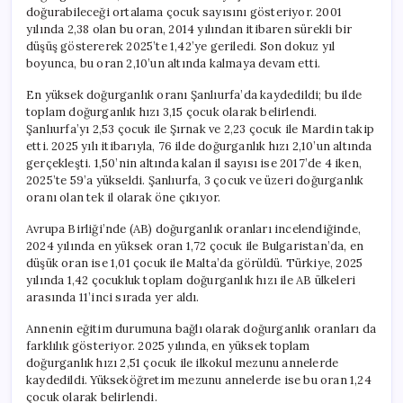
doğurabileceği ortalama çocuk sayısını gösteriyor. 2001
yılında 2,38 olan bu oran, 2014 yılından itibaren sürekli bir
düşüş göstererek 2025’te 1,42’ye geriledi. Son dokuz yıl
boyunca, bu oran 2,10’un altında kalmaya devam etti.
En yüksek doğurganlık oranı Şanlıurfa’da kaydedildi; bu ilde
toplam doğurganlık hızı 3,15 çocuk olarak belirlendi.
Şanlıurfa’yı 2,53 çocuk ile Şırnak ve 2,23 çocuk ile Mardin takip
etti. 2025 yılı itibarıyla, 76 ilde doğurganlık hızı 2,10’un altında
gerçekleşti. 1,50’nin altında kalan il sayısı ise 2017’de 4 iken,
2025’te 59’a yükseldi. Şanlıurfa, 3 çocuk ve üzeri doğurganlık
oranı olan tek il olarak öne çıkıyor.
Avrupa Birliği’nde (AB) doğurganlık oranları incelendiğinde,
2024 yılında en yüksek oran 1,72 çocuk ile Bulgaristan’da, en
düşük oran ise 1,01 çocuk ile Malta’da görüldü. Türkiye, 2025
yılında 1,42 çocukluk toplam doğurganlık hızı ile AB ülkeleri
arasında 11’inci sırada yer aldı.
Annenin eğitim durumuna bağlı olarak doğurganlık oranları da
farklılık gösteriyor. 2025 yılında, en yüksek toplam
doğurganlık hızı 2,51 çocuk ile ilkokul mezunu annelerde
kaydedildi. Yükseköğretim mezunu annelerde ise bu oran 1,24
çocuk olarak belirlendi.