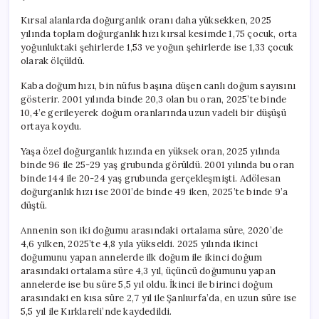
Kırsal alanlarda doğurganlık oranı daha yüksekken, 2025
yılında toplam doğurganlık hızı kırsal kesimde 1,75 çocuk, orta
yoğunluktaki şehirlerde 1,53 ve yoğun şehirlerde ise 1,33 çocuk
olarak ölçüldü.
Kaba doğum hızı, bin nüfus başına düşen canlı doğum sayısını
gösterir. 2001 yılında binde 20,3 olan bu oran, 2025’te binde
10,4’e gerileyerek doğum oranlarında uzun vadeli bir düşüşü
ortaya koydu.
Yaşa özel doğurganlık hızında en yüksek oran, 2025 yılında
binde 96 ile 25-29 yaş grubunda görüldü. 2001 yılında bu oran
binde 144 ile 20-24 yaş grubunda gerçekleşmişti. Adölesan
doğurganlık hızı ise 2001’de binde 49 iken, 2025’te binde 9’a
düştü.
Annenin son iki doğumu arasındaki ortalama süre, 2020’de
4,6 yılken, 2025’te 4,8 yıla yükseldi. 2025 yılında ikinci
doğumunu yapan annelerde ilk doğum ile ikinci doğum
arasındaki ortalama süre 4,3 yıl, üçüncü doğumunu yapan
annelerde ise bu süre 5,5 yıl oldu. İkinci ile birinci doğum
arasındaki en kısa süre 2,7 yıl ile Şanlıurfa’da, en uzun süre ise
5,5 yıl ile Kırklareli’nde kaydedildi.