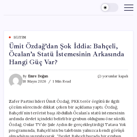
Skip
to
content
EĞITIM
Ümit Özdağ’dan Şok İddia: Bahçeli,
Öcalan’a Statü İstemesinin Arkasında
Hangi Güç Var?
Ümit
By
Emre Doğan
yorumlar kapalı
Özdağ’dan
18 Mayıs 2026
1 Min Read
Şok
İddia:
Bahçeli,
Zafer Partisi lideri Ümit Özdağ, PKK terör örgütü ile ilgili
Öcalan’a
çözüm sürecinde dikkat çeken bir açıklama yaptı. Özdağ,
Statü
İstemesinin
Bahçeli’nin terörist başı Abdullah Öcalan’a statü istemesinin
Arkasında
ardında devlet içindeki belirli bir grubun olduğunu öne sürdü.
Hangi
Özdağ, Onlar TV’de Şule Aydın ile gerçekleştirdiği Tatava Yok
Güç
programında, Bahçeli’nin bu talebinin yalnızca kendi görüşü
Var?
olmadığını vurgulayarak, “Devlet Bahçeli burada bir grubun