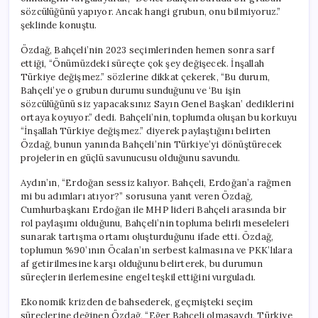
için
sözcülüğünü yapıyor. Ancak hangi grubun, onu bilmiyoruz.”
şeklinde konuştu.
Özdağ, Bahçeli’nin 2023 seçimlerinden hemen sonra sarf
ettiği, “Önümüzdeki süreçte çok şey değişecek. İnşallah
Türkiye değişmez.” sözlerine dikkat çekerek, “Bu durum,
Bahçeli’ye o grubun durumu sunduğunu ve ‘Bu işin
sözcülüğünü siz yapacaksınız Sayın Genel Başkan’ dediklerini
ortaya koyuyor.” dedi. Bahçeli’nin, toplumda oluşan bu korkuyu
“İnşallah Türkiye değişmez.” diyerek paylaştığını belirten
Özdağ, bunun yanında Bahçeli’nin Türkiye’yi dönüştürecek
projelerin en güçlü savunucusu olduğunu savundu.
Aydın’ın, “Erdoğan sessiz kalıyor. Bahçeli, Erdoğan’a rağmen
mi bu adımları atıyor?” sorusuna yanıt veren Özdağ,
Cumhurbaşkanı Erdoğan ile MHP lideri Bahçeli arasında bir
rol paylaşımı olduğunu, Bahçeli’nin topluma belirli meseleleri
sunarak tartışma ortamı oluşturduğunu ifade etti. Özdağ,
toplumun %90’ının Öcalan’ın serbest kalmasına ve PKK’lılara
af getirilmesine karşı olduğunu belirterek, bu durumun
süreçlerin ilerlemesine engel teşkil ettiğini vurguladı.
Ekonomik krizden de bahsederek, geçmişteki seçim
süreçlerine değinen Özdağ, “Eğer Bahçeli olmasaydı, Türkiye