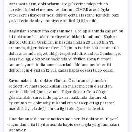
Bazı hastaların, doktorların isteği üzerine talep edilen
ücretleri kabul etmemesi ve durumu CİMER aracılığıyla
yetkililere şikayet etmesi dikkat çekti. Hastane içindeki bazı
yetkililerin de olayı emniyete bildirdiği öğrenildi.
Başlatılan soruşturma kapsamında, Üroloji alanında çalışan bu
iki doktorun hastalardan rüşvet aldıkları kanıtlandı. Şüpheli
doktor Gürkan Örskıran’ın hastalarından 20 ila 30 bin TL
arasında, diğer doktor Cem Gülçin’in ise bin 200 ila bin 400
dolar arasında rüşvet aldığı tespit edildi. Anadolu Cumhuriyet
Başsavcılığı, doktorlar hakkında yürütülen soruşturmayı
tamamlayarak iddianame hazırladı. İddianamede her iki
doktor için 4 yıldan 12 yıla kadar hapis cezası talep edildi.
Savunmalarında, doktor Gürkan Örskıran suçlamaları
reddetti ve hastanede kullanılan malzemelerin dışarıdan
temin edilmediğini savundu. Diğer doktor Cem Gülçin,
gözaltındaki sürecinde yaptıkları hakkında düşünerek
eyleminin etik olmadığını kabul etti ve talep ettiği paranın
maddi ihtiyaçla değil, hırsla ilgili olduğunu ifade etti.
Hazırlanan iddianame neticesinde her iki doktorun “rüşvet”
suçundan 4 ila 12 yıl arasında hapis cezasıyla yargılanmaları
isteniyor.