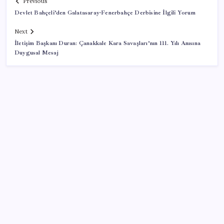
Previous
Devlet Bahçeli’den Galatasaray-Fenerbahçe Derbisine İlgili Yorum
Next
İletişim Başkanı Duran: Çanakkale Kara Savaşları’nın 111. Yılı Anısına
Duygusal Mesaj
SON YAZILAR
Değerinden 500 milyar dolar eridi
Figüran haberi nedeniyle ifade veren gazeteci
Timur Soykan: ‘Doğru haber nedeniyle ifade vermek
trajikomik’