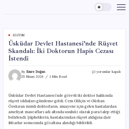
Skip
to
content
EĞITIM
Üsküdar Devlet Hastanesi’nde Rüşvet
Skandalı: İki Doktorun Hapis Cezası
İstendi
Üsküdar
By
Emre Doğan
yorumlar kapalı
Devlet
25 Nisan 2026
1 Min Read
Hastanesi’nde
Rüşvet
Skandalı:
Üsküdar Devlet Hastanesi’nde görevli iki doktor hakkında
İki
rüşvet iddiaları gündeme geldi. Cem Gülçin ve Gürkan
Doktorun
Hapis
Örskıran isimli doktorların, muayene için gelen hastalardan
Cezası
ameliyat masrafları adı altında usulsüz olarak para talep ettiği
İstendi
belirlendi. Şüphelilerin, hastalarından rüşvet aldığına dair
için
ihbarlar sonucunda gözaltına alındığı bildirildi.