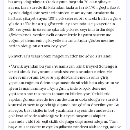
bu artışı doğruluyor. Ocak ayının başında 70 olan şikayet
sayısı, kısa sürede iki katından fazla artarak 170’i geçti. Şubat
ayında dalgalı bir seyir izlenirken, mart ayının ortalarında
haftalık şikayet sayısı 189’a yükselerek bir önceki haftaya göre
yüzde 44’lük bir artış gösterdi. Ay sonunda ise şikayetlerin
190 seviyesinin üzerine çıkarak yüksek seyrini sürdürdüğü
gözlemlendi. Veriler, belli dönemlerde başvuru sistemine
yoğun yüklenmenin, şikayetlerin ani artışlar göstermesine
neden olduğunu ortaya koyuyor.”
Şikayetvar’a ulaşan bazı mağduriyetler ise şöyle sıralandı:
• “Aralık ayından bu yana Yunanistan için bireysel Schengen
vizesi almak istiyorum; ancak sistem sorunları nedeniyle
ilerleyemiyorum. Duyuru yapıldıktan hemen sonra giriş
yapmam rağmen ödeme aşamasında sürekli hata alıyorum ve
işlem tamamlanmıyor. Aynı gün içinde birçok deneme
yaptıktan sonra sistem tamamen kilitleniyor. Yetkililerle
yapılan görüşmelerde ise randevuların dolu olduğu ve sürekli
kontrol etmemiz gerektiği dışında bir çözüm önerilmiyor. Bu
süreçte, bazı kişilerin bot yazılımlar sayesinde randevuları
çok kısa sürede alabildiği ve bireysel başvuru sahipleri
arasında ciddi bir eşitsizlik oluştuğu düşüncesindeyim. Tüm
başvuru sahiplerinin eşit koşullarda randevu alabileceği, adil ve