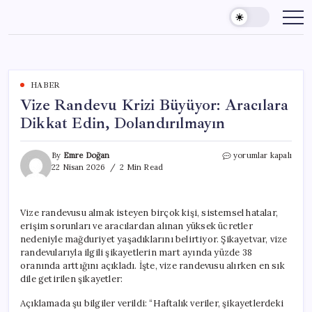
Skip
to
content
HABER
Vize Randevu Krizi Büyüyor: Aracılara
Dikkat Edin, Dolandırılmayın
Vize
By
Emre Doğan
yorumlar kapalı
Randevu
22 Nisan 2026
2 Min Read
Krizi
Büyüyor:
Aracılara
Vize randevusu almak isteyen birçok kişi, sistemsel hatalar,
Dikkat
erişim sorunları ve aracılardan alınan yüksek ücretler
Edin,
Dolandırılmayın
nedeniyle mağduriyet yaşadıklarını belirtiyor. Şikayetvar, vize
için
randevularıyla ilgili şikayetlerin mart ayında yüzde 38
oranında arttığını açıkladı. İşte, vize randevusu alırken en sık
dile getirilen şikayetler:
Açıklamada şu bilgiler verildi: “Haftalık veriler, şikayetlerdeki