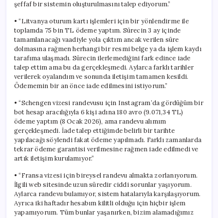
şeffaf bir sistemin oluşturulmasını talep ediyorum.”
• “Litvanya oturum kartı işlemleri için bir yönlendirme ile
toplamda 75 bin TL ödeme yaptım. Sürecin 3 ay içinde
tamamlanacağı vaadiyle yola çıktım ancak verilen süre
dolmasına rağmen herhangi bir resmi belge ya da işlem kaydı
tarafıma ulaşmadı. Sürecin ilerlemediğini fark edince iade
talep ettim ama bu da gerçekleşmedi. Aylarca farklı tarihler
verilerek oyalandım ve sonunda iletişim tamamen kesildi.
Ödememin bir an önce iade edilmesini istiyorum.”
• “Schengen vizesi randevusu için Instagram’da gördüğüm bir
bot hesap aracılığıyla 6 kişi adına 180 avro (9.071,34 TL)
ödeme yaptım (8 Ocak 2026), ama randevu alımım
gerçekleşmedi. İade talep ettiğimde belirli bir tarihte
yapılacağı söylendi fakat ödeme yapılmadı. Farklı zamanlarda
tekrar ödeme garantisi verilmesine rağmen iade edilmedi ve
artık iletişim kurulamıyor.”
• “Fransa vizesi için bireysel randevu almakta zorlanıyorum.
İlgili web sitesinde uzun süredir ciddi sorunlar yaşıyorum.
Aylarca randevu bulamıyor, sistem hatalarıyla karşılaşıyorum.
Ayrıca iki haftadır hesabım kilitli olduğu için hiçbir işlem
yapamıyorum. Tüm bunlar yaşanırken, bizim alamadığımız