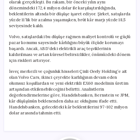
olarak gerçekleşti. Bu rakam, bir önceki yılın aynı
dönemindeki 172,4 milyon dolar ile karşılaştırıldığında,
beklentilerin altında bir düşüşe işaret ediyor. Şirket, satışlarda
yüzde 11’lik bir azalma yaşamışken, brüt kâr marjı yüzde 18,5
seviyesinde kaldı.
Volvo, satışlardaki bu düşüşe rağmen maliyet kontrolü ve güçlü
pazar konumu sayesinde kârlılığını büyük ölçüde korumayı
başardı. Ancak, ABD’deki elektrikli araç teşviklerinin
kaldırılması ve artan küresel belirsizlikler, önümüzdeki dönem
için riskleri artırıyor.
İsveç merkezli ve çoğunluk hisseleri Çinli Geely Holding’e ait
olan Volvo Cars, ikinci çeyrekte karlılığının devam eden
olumsuz koşullardan ve yeni elektrikli EX60 modelinin üretim
artışından etkilenebileceğini belirtti. Analistlerin
değerlendirmelerine göre, Handelsbanken, Bernstein ve JPM,
kâr düşüşünün beklenenden daha az olduğunu ifade etti.
Handelsbanken, gelecekteki kâr beklentilerini 97-102 milyon
dolar arasında tahmin etti.