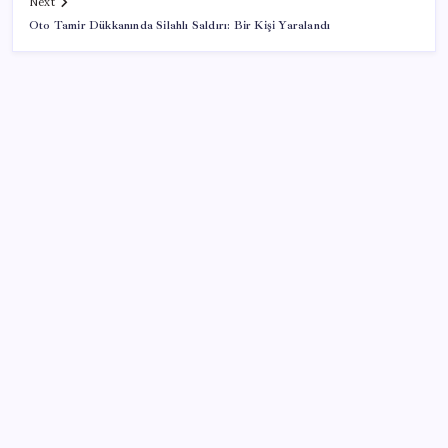
Next
Oto Tamir Dükkanında Silahlı Saldırı: Bir Kişi Yaralandı
SON YAZILAR
Değerinden 500 milyar dolar eridi
Figüran haberi nedeniyle ifade veren gazeteci
Timur Soykan: ‘Doğru haber nedeniyle ifade vermek
trajikomik’
Körfez ülkelerinden Suudi Arabistan’a destek:
Saldırılar egemenlik ihlali