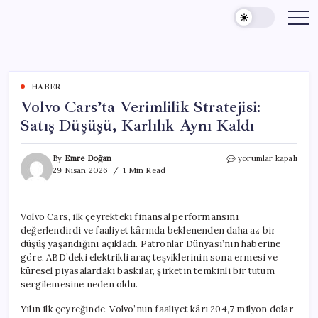
Skip
to
content
HABER
Volvo Cars’ta Verimlilik Stratejisi:
Satış Düşüşü, Karlılık Aynı Kaldı
Volvo
By
Emre Doğan
yorumlar kapalı
Cars’ta
29 Nisan 2026
1 Min Read
Verimlilik
Stratejisi:
Satış
Volvo Cars, ilk çeyrekteki finansal performansını
Düşüşü,
değerlendirdi ve faaliyet kârında beklenenden daha az bir
Karlılık
Aynı
düşüş yaşandığını açıkladı. Patronlar Dünyası’nın haberine
Kaldı
göre, ABD’deki elektrikli araç teşviklerinin sona ermesi ve
için
küresel piyasalardaki baskılar, şirketin temkinli bir tutum
sergilemesine neden oldu.
Yılın ilk çeyreğinde, Volvo’nun faaliyet kârı 204,7 milyon dolar