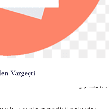
den Vazgeçti
Volvo,
yorumlar kapal
Elektrikli
Araç
Hedefinden
Vazgeçti
ına kadar yalnızca tamamen elektrikli araçlar satma