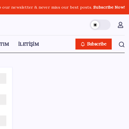
o our newsletter & never miss our best posts.
Subscribe Now!
TIM
İLETİŞİM
Subscribe
SON YAZILAR
Değerinden 500 milyar dolar eridi