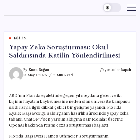
Skip
to
content
EĞITIM
Yapay Zeka Soruşturması: Okul
Saldırısında Katilin Yönlendirilmesi
Yapay
By
Emre Doğan
yorumlar kapalı
Zeka
13 Mayıs 2026
2 Min Read
Soruşturması:
Okul
Saldırısında
ABD’nin Florida eyaletinde geçen yıl meydana gelen ve iki
Katilin
kişinin hayatını kaybetmesine neden olan üniversite kampüsü
Yönlendirilmesi
için
saldırısıyla ilgili dikkat çekici bir gelişme yaşandı. Florida
Eyalet Başsavcılığı, saldırganın hazırlık sürecinde yapay zeka
tabanlı ChatGPT’den yardım aldığına dair iddialar üzerine
OpenAI hakkında resmi ceza soruşturması başlattı.
Florida Başsavcısı James Uthmeier, soruşturmanın