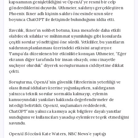
kapsamının genişletildiğini ve OpenAI’ye resmi bir celp
gönderdiklerini duyurdu. Uthmeier, saldırıyı gerçekleştiren
Phoenix Ikner adlı kişinin saldırı öncesinde uzun süre
boyunca ChatGPT ile iletişimde bulunduğunu iddia etti.
Savcılık, Ikner’ın sohbet botuna, kısa mesafede daha etkili
olabilecek silahlar ve mühimmat uyumluluğu gibi konularda
çeşitli sorular yönelttiğini öne sürdü. Yetkililer, bu yanıtların
saldırının planlanması üzerindeki etkisini araştırıyor.
Tampa’da düzenlenen bir etkinlikte konuşan Uthmeier, “Eğer
ekranın diğer tarafında bir insan olsaydı, onu cinayetle
suçluyor olurduk” diyerek soruşturmanın ciddiyetine dikkat
çekti.
Soruşturma, OpenAI’nin güvenlik filtrelerinin yeterliliği ve
olası ihmal iddiaları üzerine yoğunlaşırken, saldırganın
yalnızca teknik sorular sormakla kalmayıp, eylemin
kamuoyundaki yankıları hakkında değerlendirmeler de
istediği belirtildi. OpenAI, suçlamaları reddederek,
ChatGPT’nin yalnızca kamuya açık bilgilere dayalı yanıtlar
sunduğunu ve kullanıcıları yasadışı eylemlere teşvik etmediğini
savundu.
OpenAI Sözcüsü Kate Waters, NBC News’e yaptığı