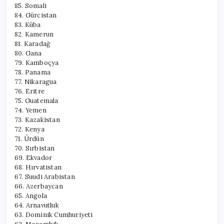
85. Somali
84. Gürcistan
83. Küba
82. Kamerun
81. Karadağ
80. Gana
79. Kamboçya
78. Panama
77. Nikaragua
76. Eritre
75. Guatemala
74. Yemen
73. Kazakistan
72. Kenya
71. Ürdün
70. Sırbistan
69. Ekvador
68. Hırvatistan
67. Suudi Arabistan
66. Azerbaycan
65. Angola
64. Arnavutluk
63. Dominik Cumhuriyeti