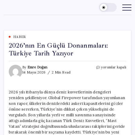
Skip
to
content
HABER
2026’nın En Güçlü Donanmaları:
Türkiye Tarih Yazıyor
2026’nın
By
Emre Doğan
yorumlar kapalı
En
14 Mayıs 2026
2 Min Read
Güçlü
Donanmaları:
Türkiye
2026 yılı itibarıyla dünya deniz kuvvetlerinin dengeleri
Tarih
yeniden şekilleniyor. Global Firepower tarafından yayımlanan
Yazıyor
için
son rapor, ülkelerin denizlerdeki askeri kapasitelerini gözler
önüne sererken, Türkiye’nin dikkat çeken yükselişini de
vurguladı. Son yıllarda yerli ve milli savunma sanayisinde
attığı adımlarla güç kazanan Türk Deniz Kuvvetleri, “Mavi
Vatan” stratejisi doğrultusunda uluslararası rakiplerini geride
bırakarak önemli bir sıçrama kaydetti. Türkiye’nin bu yeni