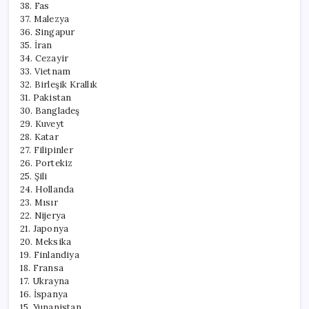
38. Fas
37. Malezya
36. Singapur
35. İran
34. Cezayir
33. Vietnam
32. Birleşik Krallık
31. Pakistan
30. Bangladeş
29. Kuveyt
28. Katar
27. Filipinler
26. Portekiz
25. Şili
24. Hollanda
23. Mısır
22. Nijerya
21. Japonya
20. Meksika
19. Finlandiya
18. Fransa
17. Ukrayna
16. İspanya
15. Yunanistan