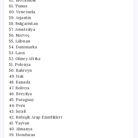
62. Mozambik
61. Tunus
60. Venezuela
59. Arjantin
58. Bulgaristan
57. Avustralya
56. Norveç
55. Lübnan
54. Danimarka
53. Laos
52. Güney Afrika
51. Polonya
50. Bahreyn
49. Irak
48. Kanada
47. Bolivya
46. Brezilya
45. Paraguay
44. Peru
43. İsrail
42. Birleşik Arap Emirlikleri
41. Tayvan
40. Almanya
39. Honduras