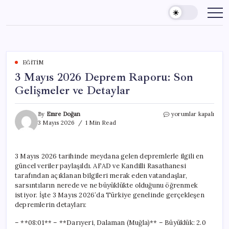
Skip
to
content
EĞITIM
3 Mayıs 2026 Deprem Raporu: Son
Gelişmeler ve Detaylar
3
By
Emre Doğan
yorumlar kapalı
Mayıs
3 Mayıs 2026
1 Min Read
2026
Deprem
Raporu:
3 Mayıs 2026 tarihinde meydana gelen depremlerle ilgili en
Son
güncel veriler paylaşıldı. AFAD ve Kandilli Rasathanesi
Gelişmeler
ve
tarafından açıklanan bilgileri merak eden vatandaşlar,
Detaylar
sarsıntıların nerede ve ne büyüklükte olduğunu öğrenmek
için
istiyor. İşte 3 Mayıs 2026’da Türkiye genelinde gerçekleşen
depremlerin detayları:
– **08:01** – **Darıyeri, Dalaman (Muğla)** – Büyüklük: 2.0