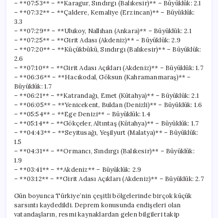
– **07:53** – **Karagur, Sındırgı (Balıkesir)** – Büyüklük: 2.1
– **07:32** – **Çaldere, Kemaliye (Erzincan)** – Büyüklük:
3.3
– **07:29** – **Ulukoy, Nallıhan (Ankara)** – Büyüklük: 2.1
– **07:25** – **Girit Adası (Akdeniz)** – Büyüklük: 2.9
– **07:20** – **Küçükbükü, Sındırgı (Balıkesir)** – Büyüklük:
2.6
– **07:10** – **Girit Adası Açıkları (Akdeniz)** – Büyüklük: 1.7
– **06:36** – **Hacıkodal, Göksun (Kahramanmaraş)** –
Büyüklük: 1.7
– **06:21** – **Katrandağı, Emet (Kütahya)** – Büyüklük: 2.1
– **06:05** – **Yenicekent, Buldan (Denizli)** – Büyüklük: 1.6
– **05:54** – **Ege Denizi** – Büyüklük: 1.4
– **05:14** – **Gökçeler, Altıntaş (Kütahya)** – Büyüklük: 1.7
– **04:43** – **Seyitusağı, Yeşilyurt (Malatya)** – Büyüklük:
1.5
– **04:31** – **Ormancı, Sındırgı (Balıkesir)** – Büyüklük:
1.9
– **03:41** – **Akdeniz** – Büyüklük: 2.9
– **03:12** – **Girit Adası Açıkları (Akdeniz)** – Büyüklük: 2.7
Gün boyunca Türkiye’nin çeşitli bölgelerinde birçok küçük
sarsıntı kaydedildi. Deprem konusunda endişeleri olan
vatandaşların, resmi kaynaklardan gelen bilgileri takip