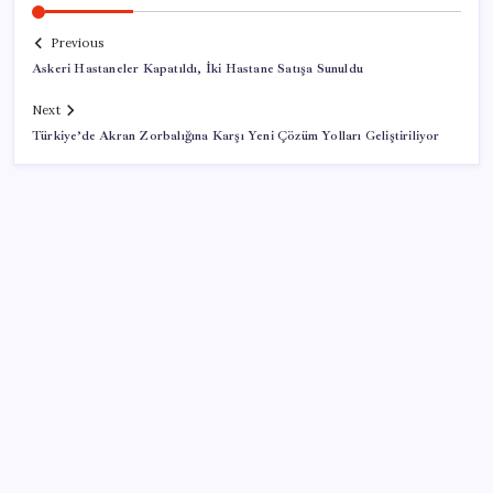
Previous
Askeri Hastaneler Kapatıldı, İki Hastane Satışa Sunuldu
Next
Türkiye’de Akran Zorbalığına Karşı Yeni Çözüm Yolları Geliştiriliyor
SON YAZILAR
Zihin Okuyan Yapay Zeka Firması: Beynini Okutana
50 Dolar
TBMM Adalet Komisyonu’nda çerçeve yasa