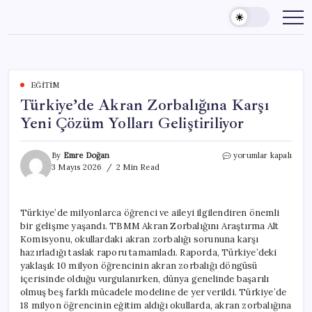
Skip
to
content
EĞITIM
Türkiye’de Akran Zorbalığına Karşı
Yeni Çözüm Yolları Geliştiriliyor
Türkiye’de
By
Emre Doğan
yorumlar kapalı
Akran
3 Mayıs 2026
2 Min Read
Zorbalığına
Karşı
Yeni
Türkiye’de milyonlarca öğrenci ve aileyi ilgilendiren önemli
Çözüm
bir gelişme yaşandı. TBMM Akran Zorbalığını Araştırma Alt
Yolları
Geliştiriliyor
Komisyonu, okullardaki akran zorbalığı sorununa karşı
için
hazırladığı taslak raporu tamamladı. Raporda, Türkiye’deki
yaklaşık 10 milyon öğrencinin akran zorbalığı döngüsü
içerisinde olduğu vurgulanırken, dünya genelinde başarılı
olmuş beş farklı mücadele modeline de yer verildi. Türkiye’de
18 milyon öğrencinin eğitim aldığı okullarda, akran zorbalığına