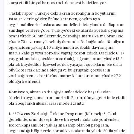
karşı etkili bir yol haritası belirlenmesi hedefleniyor.
Taslak rapor, Türkiye’deki akran zorbalığının boyutlarını
istatistiklerle gözler önüne sererken, çözüm için
uygulanabilecek uluslararası modelleri detaylandırdı. Raporun
sunduğu verilere göre, Türkiye’deki okullarda zorbalık yapma
oranı yüzde 50’nin üzerinde, zorbalığa maruz kalma oranı ise
yüzde 70 civarına yükselmiş durumda. Bu bağlamda, 18 milyon
öğrenciden yaklaşık 10 milyonunun zorbalık davranışına
maruz kaldığı veya zorbalık yaptığı tespit edildi. Özellikle 6-17
yaş grubundaki çocukların zorbalığa uğrama oranı yüzde 13,8
olarak kaydedildi. İşlevsel zorluk yaşayan çocukların ise daha
büyük bir risk altında olduğu ve bu gruptaki çocukların
zorbalığın en az bir türüne maruz kalma oranının yüzde 27,2
olduğu belirlendi.
Komisyon, akran zorbalığıyla mücadelede başarılı olan
ülkelerin uygulamalarını inceledi. Rapor, dünya genelinde etkili
olan beş farklı uluslararası modeli tanıttı:
1. **Olweus Zorbalığı Önleme Programı (Küresel)**: Okul
genelinde, sınıf düzeyinde ve bireysel müdahale yöntemleri
içeren kapsamlı bir yaklaşıma sahip olan bu program,
uygulandığı bölgelerde zorbalık vakalarında yüzde 20 ila yüzde