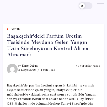
Skip
to
content
EĞITIM
Başakşehir’deki Parfüm Üretim
Tesisinde Meydana Gelen Yangın
Uzun Süreboyunca Kontrol Altına
Alınamadı
Başakşehir’deki
By
Emre Doğan
yorumlar kapalı
Parfüm
12 Mayıs 2026
1 Min Read
Üretim
Tesisinde
Meydana
Başakşehir’de, parfüm üretimi yapan iki katlı bir iş yerinde
Gelen
akşam saatlerinde çıkan yangın, itfaiye ekiplerinin
Yangın
Uzun
müdahalesiyle yaklaşık sekiz saat sonra söndürüldü. Yangın,
Süreboyunca
sanayi sitesinde korku dolu anlara neden oldu. Olay, İkitelli
Kontrol
OSB Mahallesi’nde bulunan Heskop Sanayi Sitesi’nde dün
Altına