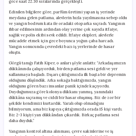
gece saat 22.30 sıralarında gerçekleşti.
Alınamadı
için
Edinilen bilgilere göre, parfüm üretimi yapan iş yerinde
meydana gelen patlama, alevlerin hızla yayılmasına sebep oldu
ve yangın bodrum kata ile oradaki otoparka sıçradı. Yangının
ihbar edilmesinin ardından olay yerine çok sayıda itfaiye,
sağlık ve polis ekibi sevk edildi. İtfaiye ekipleri, alevlerle
mücadele etmek için gece boyunca yoğun çaba harcadı.
Yangın sonucunda çevredeki bazı iş yerlerinde de hasar
oluştu.
Görgü tanığı Fatih Kiper, o anları şöyle anlattı: “Arkadaşımızın
dükkânında çalışıyorduk, birden patlama sesi geldi ve yer
sallanmaya başladı. Dışarı çıktığımızda ilk başta bir depremin
olduğunu düşündük. Arka sokağa baktığımızda, yangın
olduğunu gören bazı insanlar panik içinde kaçıyordu.
Duyduğumuza göre kolonya dükkanı yanmış, yanındaki
dükkâna sıçramış ve ciddi bir hasar oluşmuş. Biz de zor bir
şekilde kendimizi kurtardık. Yaralı olup olmadığını
bilmiyorum, ama biz kapıya çıktığımızda orada 15 kişi vardı.
Biz 2-3 kişiyi yan dükkândan çıkardık. Birkaç patlama sesi
daha duyduk.”
Yangının kontrol altına alınması, çevre sakinlerine ve iş