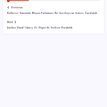
Previous
Kelbecer Sınırında Mayın Patlaması: İki Azerbaycan Askere Yaralandı
Next
Şarkıcı Yusuf Güney, Ev Hapsi ile Serbest Bırakıldı
SON YAZILAR
Değerinden 500 milyar dolar eridi
Figüran haberi nedeniyle ifade veren gazeteci
Timur Soykan: ‘Doğru haber nedeniyle ifade vermek