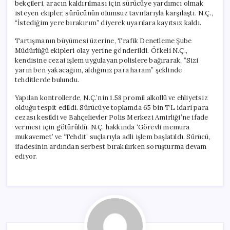
bekçileri, aracın kaldırılması için sürücüye yardımcı olmak
isteyen ekipler, sürücünün olumsuz tavırlarıyla karşılaştı. N.Ç.,
“İstediğim yere bırakırım” diyerek uyarılara kayıtsız kaldı.
Tartışmanın büyümesi üzerine, Trafik Denetleme Şube
Müdürlüğü ekipleri olay yerine gönderildi. Öfkeli N.Ç.,
kendisine cezai işlem uygulayan polislere bağırarak, “Sizi
yarın ben yakacağım, aldığınız para haram” şeklinde
tehditlerde bulundu.
Yapılan kontrollerde, N.Ç.’nin 1.58 promil alkollü ve ehliyetsiz
olduğu tespit edildi. Sürücüye toplamda 65 bin TL idari para
cezası kesildi ve Bahçelievler Polis Merkezi Amirliği’ne ifade
vermesi için götürüldü. N.Ç. hakkında ‘Görevli memura
mukavemet’ ve ‘Tehdit’ suçlarıyla adli işlem başlatıldı. Sürücü,
ifadesinin ardından serbest bırakılırken soruşturma devam
ediyor.