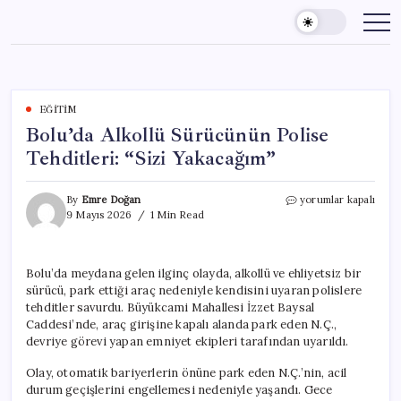
Skip
to
content
EĞITIM
Bolu’da Alkollü Sürücünün Polise
Tehditleri: “Sizi Yakacağım”
Bolu’da
By
Emre Doğan
yorumlar kapalı
Alkollü
9 Mayıs 2026
1 Min Read
Sürücünün
Polise
Tehditleri:
Bolu’da meydana gelen ilginç olayda, alkollü ve ehliyetsiz bir
“Sizi
sürücü, park ettiği araç nedeniyle kendisini uyaran polislere
Yakacağım”
için
tehditler savurdu. Büyükcami Mahallesi İzzet Baysal
Caddesi’nde, araç girişine kapalı alanda park eden N.Ç.,
devriye görevi yapan emniyet ekipleri tarafından uyarıldı.
Olay, otomatik bariyerlerin önüne park eden N.Ç.’nin, acil
durum geçişlerini engellemesi nedeniyle yaşandı. Gece