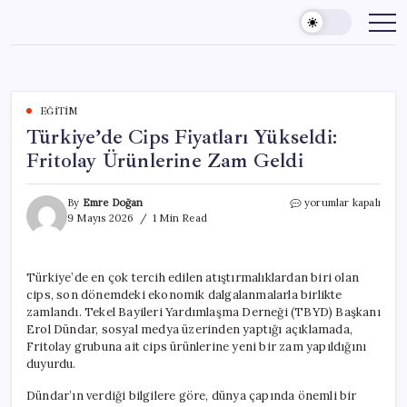
Skip
to
content
EĞITIM
Türkiye’de Cips Fiyatları Yükseldi:
Fritolay Ürünlerine Zam Geldi
Türkiye’de
By
Emre Doğan
yorumlar kapalı
Cips
9 Mayıs 2026
1 Min Read
Fiyatları
Yükseldi:
Fritolay
Türkiye’de en çok tercih edilen atıştırmalıklardan biri olan
Ürünlerine
cips, son dönemdeki ekonomik dalgalanmalarla birlikte
Zam
Geldi
zamlandı. Tekel Bayileri Yardımlaşma Derneği (TBYD) Başkanı
için
Erol Dündar, sosyal medya üzerinden yaptığı açıklamada,
Fritolay grubuna ait cips ürünlerine yeni bir zam yapıldığını
duyurdu.
Dündar’ın verdiği bilgilere göre, dünya çapında önemli bir