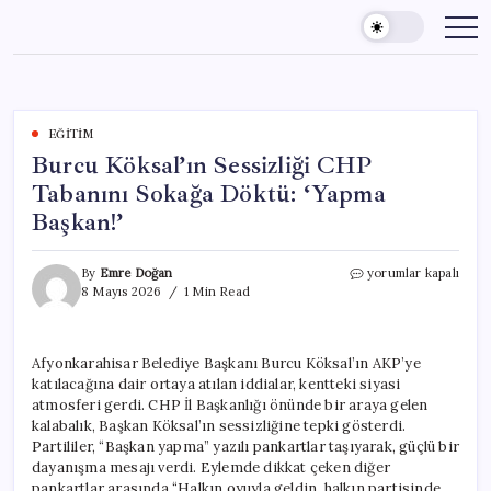
Skip
to
content
EĞITIM
Burcu Köksal’ın Sessizliği CHP
Tabanını Sokağa Döktü: ‘Yapma
Başkan!’
Burcu
By
Emre Doğan
yorumlar kapalı
Köksal’ın
8 Mayıs 2026
1 Min Read
Sessizliği
CHP
Tabanını
Afyonkarahisar Belediye Başkanı Burcu Köksal’ın AKP’ye
Sokağa
katılacağına dair ortaya atılan iddialar, kentteki siyasi
Döktü:
‘Yapma
atmosferi gerdi. CHP İl Başkanlığı önünde bir araya gelen
Başkan!’
kalabalık, Başkan Köksal’ın sessizliğine tepki gösterdi.
için
Partililer, “Başkan yapma” yazılı pankartlar taşıyarak, güçlü bir
dayanışma mesajı verdi. Eylemde dikkat çeken diğer
pankartlar arasında “Halkın oyuyla geldin, halkın partisinde