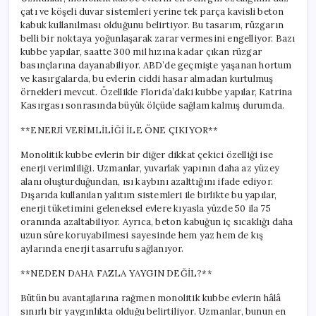
çatı ve köşeli duvar sistemleri yerine tek parça kavisli beton
kabuk kullanılması olduğunu belirtiyor. Bu tasarım, rüzgarın
belli bir noktaya yoğunlaşarak zarar vermesini engelliyor. Bazı
kubbe yapılar, saatte 300 mil hızına kadar çıkan rüzgar
basınçlarına dayanabiliyor. ABD’de geçmişte yaşanan hortum
ve kasırgalarda, bu evlerin ciddi hasar almadan kurtulmuş
örnekleri mevcut. Özellikle Florida’daki kubbe yapılar, Katrina
Kasırgası sonrasında büyük ölçüde sağlam kalmış durumda.
**ENERJİ VERİMLİLİĞİ İLE ÖNE ÇIKIYOR**
Monolitik kubbe evlerin bir diğer dikkat çekici özelliği ise
enerji verimliliği. Uzmanlar, yuvarlak yapının daha az yüzey
alanı oluşturduğundan, ısı kaybını azalttığını ifade ediyor.
Dışarıda kullanılan yalıtım sistemleri ile birlikte bu yapılar,
enerji tüketimini geleneksel evlere kıyasla yüzde 50 ila 75
oranında azaltabiliyor. Ayrıca, beton kabuğun iç sıcaklığı daha
uzun süre koruyabilmesi sayesinde hem yaz hem de kış
aylarında enerji tasarrufu sağlanıyor.
**NEDEN DAHA FAZLA YAYGIN DEĞİL?**
Bütün bu avantajlarına rağmen monolitik kubbe evlerin hâlâ
sınırlı bir yaygınlıkta olduğu belirtiliyor. Uzmanlar, bunun en