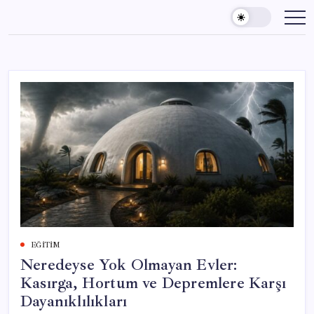
Skip
to
content
EĞITIM
Neredeyse Yok Olmayan Evler:
Kasırga, Hortum ve Depremlere Karşı
Dayanıklılıkları