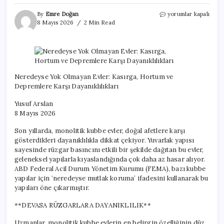
Neredeyse
By
Emre Doğan
yorumlar kapalı
Yok
8 Mayıs 2026
2 Min Read
Olmayan
Evler:
Kasırga,
Hortum
ve
Depremlere
Neredeyse Yok Olmayan Evler: Kasırga, Hortum ve
Karşı
Depremlere Karşı Dayanıklılıkları
Dayanıklılıkları
için
Yusuf Arslan
8 Mayıs 2026
Son yıllarda, monolitik kubbe evler, doğal afetlere karşı
gösterdikleri dayanıklılıkla dikkat çekiyor. Yuvarlak yapısı
sayesinde rüzgar basıncını etkili bir şekilde dağıtan bu evler,
geleneksel yapılarla kıyaslandığında çok daha az hasar alıyor.
ABD Federal Acil Durum Yönetim Kurumu (FEMA), bazı kubbe
yapılar için ‘neredeyse mutlak koruma’ ifadesini kullanarak bu
yapıları öne çıkarmıştır.
**DEVASA RÜZGARLARA DAYANIKLILIK**
Uzmanlar, monolitik kubbe evlerin en belirgin özelliğinin düz